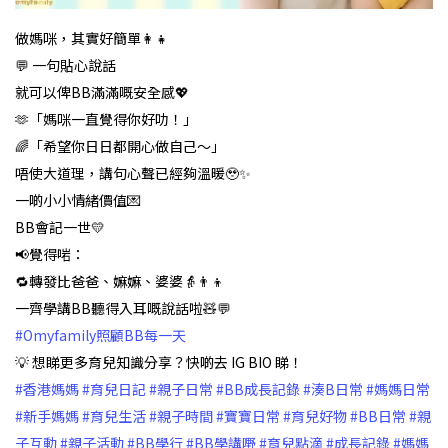
做媽咪，其實好簡單👩‍👧
💬 一句貼心說話
就可以俾BB滿滿嘅安全感💖
🫶「媽咪一直覺得你好叻！」
🌈「希望你日日都開心做自己～」
唔使大道理，講句心聲已經夠溫暖🥹✨
一啲小小情緒價值💌
BB會記一世💛
📢覺得啱：
🔁轉發比爸爸、嫲嫲、婆婆👵👨‍👦
一齊學講BB聽得入耳嘅說話啦🧸💬
#Omyfamily照顧BB每一天
💡 想睇更多育兒知識分享？快啲去 IG BIO 睇！
#香港媽媽
#育兒日記
#親子日常
#BB成長記錄
#湊B日常
#媽媽日常
#新手媽媽
#育兒生活
#親子時間
#寶寶日常
#育兒好物
#BB日常
#親
子互動
#親子活動
#BB學行
#BB學講嘢
#育兒點滴
#成長記錄
#媽媽