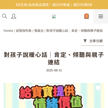
BB主食/幼兒食品現貨｜滿$300免運｜滿$500再9折
Baby J 有機蝴蝶麵番貨啦~!
大人氣!RICO濕紙巾補貨啦~
Baby J 有機蝴蝶麵番貨啦~!
Home
/
部落格列表
/
情感台
/
對孩子說暖心話｜肯定、傾聽與親子連結
文章分類
對孩子說暖心話｜肯定、傾聽與親子
連結
2025-08-31