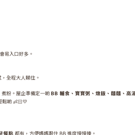
落會易入口好多。
試，全程大人睇住。
、煮粉。屋企準備定一啲
BB 輔食、寶寶粥、燉飯、麵麵、高
 👶🏻💛
幼兒餐點
都有，方便媽媽跟住 BB 進度慢慢揀。