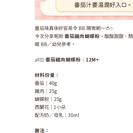
番茄味真係好容易令 BB 開胃啲～🍅✨
今次分享呢款
番茄雞肉蝴蝶粉
，酸酸甜甜、顏
嘅 BB／幼兒參考。
👶🏻
番茄雞肉蝴蝶粉｜12M+
材料份量：
番茄｜40g
雞肉｜25g
蝴蝶粉｜25g
西蘭花｜1小朵
配方奶／母乳｜30ml
做法：