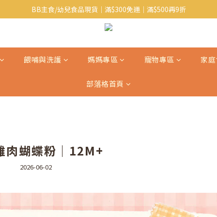
BB主食/幼兒食品現貨｜滿$300免運｜滿$500再9折
Baby J 意大利有機無麩質動物通粉 清貨平賣中!!
Baby J 有機蝴蝶麵熱賣中!
Baby J 意大利有機無麩質動物通粉 清貨平賣中!!
餵哺與洗護
媽媽專區
寵物專區
家庭
部落格首頁
雞肉蝴蝶粉｜12M+
2026-06-02