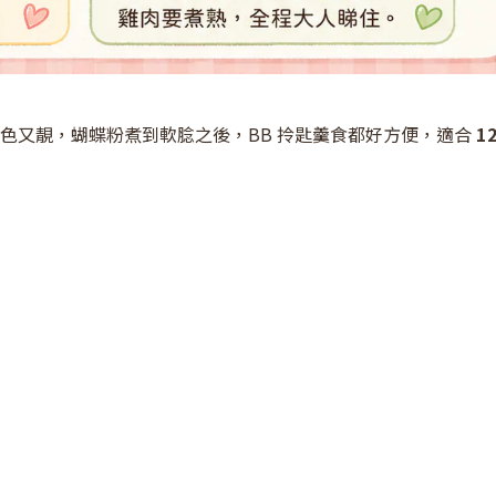
色又靚，蝴蝶粉煮到軟腍之後，BB 拎匙羹食都好方便，適合
1