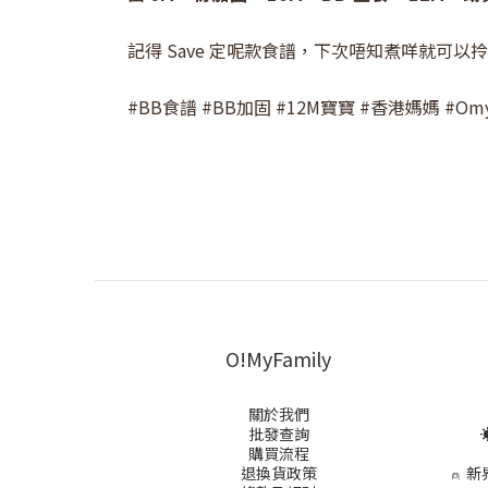
記得 Save 定呢款食譜，下次唔知煮咩就可以拎
#BB食譜 #BB加固 #12M寶寶 #香港媽媽 #Omyf
O!MyFamily
關於我們
批發查詢
☀
購買流程
退換貨政策
⍝
新