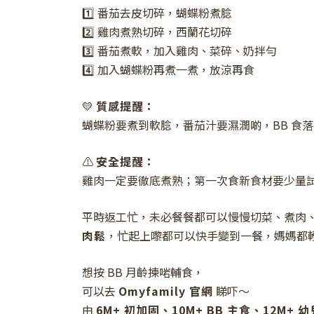
1️⃣ 番茄去皮切碎，蝴蝶粉煮腍
2️⃣ 雞肉煮熟切碎，西蘭花切碎
3️⃣ 番茄煮軟，加入雞肉、菜碎、奶拌勻
4️⃣ 加入蝴蝶粉再煮一煮，放涼再食
💛
質感提醒：
蝴蝶粉要煮到軟腍，番茄汁要濕潤啲，BB 食
⚠️
安全提醒：
雞肉一定要徹底煮熟；第一次食新食材要少量
平時返工忙，未必餐餐都可以慢慢切菜、煮肉
肉鬆
，忙起上嚟都可以快手變到一餐，媽媽都輕鬆啲
想按 BB 月齡揀啱輔食，
可以去
Omyfamily 官網
睇吓～
由
6M+ 初加固、10M+ BB 主食、12M+ 