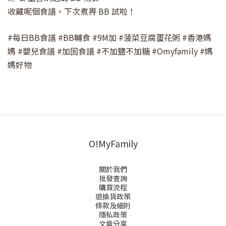
收藏呢個食譜，下次煮畀 BB 試啦！
#每日BB食譜 #BB輔食 #9M加 #菠菜豆腐蛋花粥 #香港媽
媽 #嬰兒食譜 #加固食譜 #不加鹽不加糖 #Omyfamily #媽
媽好物
O!MyFamily
關於我們
批發查詢
購買流程
退換貨政策
條款及細則
隱私政策
文章分享