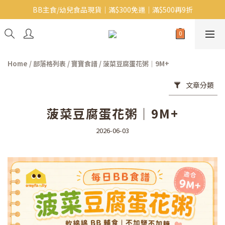
BB主食/幼兒食品現貨｜滿$300免運｜滿$500再9折
Baby J 意大利有機無麩質動物通粉 清貨平賣中!!
Baby J 有機蝴蝶麵熱賣中!
Baby J 意大利有機無麩質動物通粉 清貨平賣中!!
Home
/
部落格列表
/
寶寶食譜
/
菠菜豆腐蛋花粥｜9M+
文章分類
菠菜豆腐蛋花粥｜9M+
2026-06-03