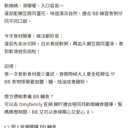
軟綿綿、滑嘟嘟，入口容易～
菠菜配嫩豆腐同蛋花，味道清淡自然，適合 BB 練習食粥仔
同不同口感。
今次食材簡單，做法都好易：
菠菜先汆水切碎，白米煮成軟粥，再加入嫩豆腐同蛋液，煮
到軟滑就完成啦！
記得：
第一次食新食材要少量試，食嘅時候大人要全程睇住 💛
BB 食物唔需要加鹽、糖、豉油或者雞粉。
想方便啲準備 BB 輔食？
可以去 Omyfamily 官網 睇吓適合唔同月齡嘅輔食選擇，幫
媽媽慳時間，BB 又可以食得開心又安心 🍼✨
👉 即上官網選購 BB 輔食