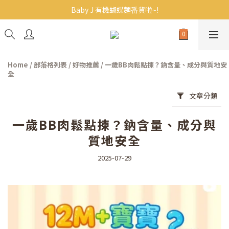
Baby J 有機蝴蝶麵番貨啦~!
Baby J 有機蝴蝶麵番貨啦~!
BB主食/幼兒食品現貨｜滿$300免運｜滿$500再9折
大人氣!RICO濕紙巾補貨啦~
Home
/
部落格列表
/
好物推薦
/
一歲BB肉鬆點揀？鈉含量、成分與質地安
Baby J 有機蝴蝶麵番貨啦~!
全
文章分類
一歲BB肉鬆點揀？鈉含量、成分與
質地安全
2025-07-29