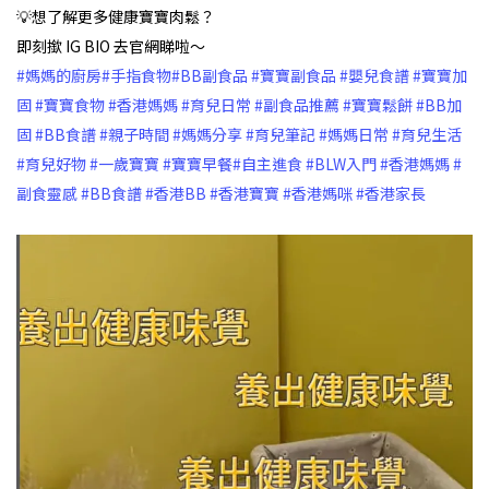
💡想了解更多健康寶寶肉鬆？
即刻撳 IG BIO 去官網睇啦～
#媽媽的廚房
#手指食物
#BB副食品
#寶寶副食品
#嬰兒食譜
#寶寶加
固
#寶寶食物
#香港媽媽
#育兒日常
#副食品推薦
#寶寶鬆餅
#BB加
固
#BB食譜
#親子時間
#媽媽分享
#育兒筆記
#媽媽日常
#育兒生活
#育兒好物
#一歲寶寶
#寶寶早餐
#自主進食
#BLW入門
#香港媽媽
#
副食靈感
#BB食譜
#香港BB
#香港寶寶
#香港媽咪
#香港家長