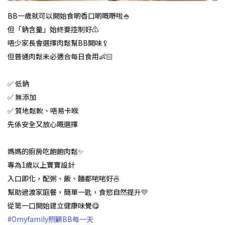
BB一歲就可以開始食啲香口啲嘅嘢啦🍚
但「鈉含量」始終要控制好⚠
唔少家長會選擇肉鬆幫BB開味🥄
但普通肉鬆未必適合每日食用👶🏻
✅ 低鈉
✅ 無添加
✅ 質地鬆軟、唔易卡喉
先係安全又放心嘅選擇
媽媽的廚房吃飽飽肉鬆✨
專為1歲以上寶寶設計
入口即化，配粥、飯、麵都啱啱好🍜
幫助過渡家庭餐，簡單一匙，食慾自然提升💛
從第一口開始建立健康味覺😋
#Omyfamily照顧BB每一天