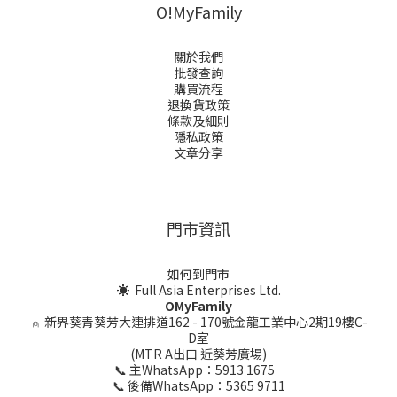
O!MyFamily
關於我們
批發查詢
購買流程
退換貨政策
條款及細則
隱私政策
文章分享
門市資訊
如何到門市
☀ Full Asia Enterprises Ltd.
OMyFamily
⍝
新界葵青葵芳大連排道162 - 170號金龍工業中心2期19樓C-
D室
(MTR A出口 近葵芳廣場)
📞 主WhatsApp：5913 1675
📞 後備WhatsApp：5365 9711