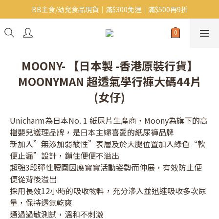
BB主食/幼兒食品現貨｜滿$300免運｜滿$500再9折
Baby J 有機蝴蝶麵番貨啦~!
大人氣!RICO濕紙巾補貨啦~
Baby J 有機蝴蝶麵番貨啦~!
MOONY- 【日本製 -香港原裝行貨】
MOONYMAN 超透氣學行褲大碼44片
(女仔)
Unicharm為日本No. 1 紙尿片生產商，Moony為旗下的高
檔嬰兒護理品牌，是日本主婦喜愛的紙尿褲品牌
新加入”無添加弱酸性”表層及於大腿位置加入綠色“軟
便止漏”設計，鎖住便便不溢出
超強3段彈性腰圍因應寶寶活動姿勢而伸展，有效防止便
便從背後溢出
採用長效12小時的吸收物料，充分滲入並迅速吸收多次尿
量，保持透氣乾爽
通過過敏測試，溫和不刺激