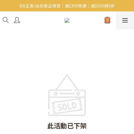
BB主食/幼兒食品現貨｜滿$300免運｜滿$500再9折
Baby J 意大利有機無麩質動物通粉 清貨平賣中!!
Baby J 有機蝴蝶麵熱賣中!
Baby J 意大利有機無麩質動物通粉 清貨平賣中!!
此活動已下架