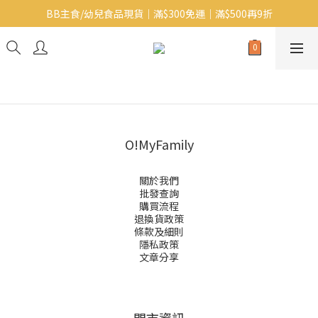
BB主食/幼兒食品現貨｜滿$300免運｜滿$500再9折
Baby J 意大利有機無麩質動物通粉 清貨平賣中!!
Baby J 有機蝴蝶麵熱賣中!
Baby J 意大利有機無麩質動物通粉 清貨平賣中!!
O!MyFamily
關於我們
批發查詢
購買流程
退換貨政策
條款及細則
隱私政策
文章分享