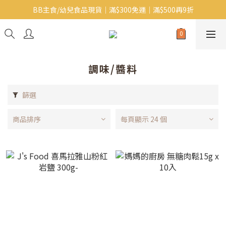
BB主食/幼兒食品現貨｜滿$300免運｜滿$500再9折
Baby J 有機蝴蝶麵番貨啦~!
大人氣!RICO濕紙巾補貨啦~
Baby J 有機蝴蝶麵番貨啦~!
調味/醬料
篩選
商品排序
每頁顯示 24 個