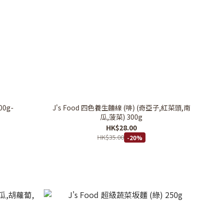
0g-
J's Food 四色養生麵線 (啡) (奇亞子,紅菜頭,南
瓜,菠菜) 300g
HK$28.00
HK$35.00
-20%