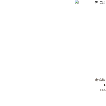
老協珍 
H
HK$