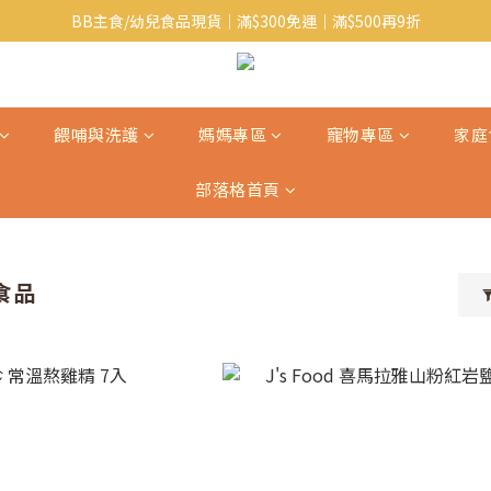
BB主食/幼兒食品現貨｜滿$300免運｜滿$500再9折
Baby J 意大利有機無麩質動物通粉 清貨平賣中!!
Baby J 有機蝴蝶麵熱賣中!
Baby J 意大利有機無麩質動物通粉 清貨平賣中!!
餵哺與洗護
媽媽專區
寵物專區
家庭
部落格首頁
食品