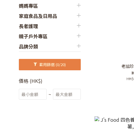
媽媽專區
家庭食品及日用品
長者護理
親子戶外專區
品牌分類
套用篩選
(0/20)
老協珍
H
HK$
價格 (HK$)
~