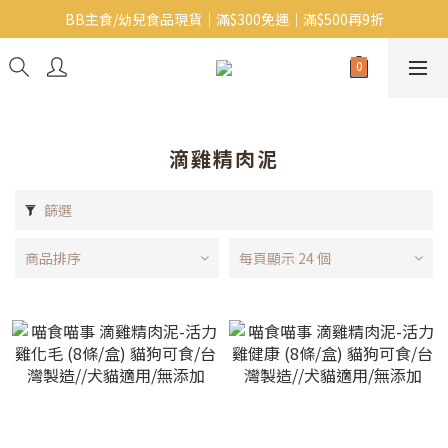
BB主食/幼兒食品現貨｜滿$300免運｜滿$500再9折
Baby J 意大利有機無麩質動物通粉 清貨平賣中!!
Baby J 有機蝴蝶麵熱賣中!
Baby J 意大利有機無麩質動物通粉 清貨平賣中!!
滴雞精肉泥
篩選
商品排序
每頁顯示 24 個