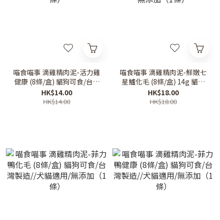
喵食喵事 滴雞精肉泥-活力雞
喵食喵事 滴雞精肉泥-鮮嫩七
健康 (8條/盒) 貓狗可食/台灣
星鱸化毛 (8條/盒) 14g 貓狗
製造//犬貓適用/無添加（1
可食/台灣製造//犬貓適用/無
HK$14.00
HK$18.00
條）
添加（1條）
HK$14.00
HK$18.00