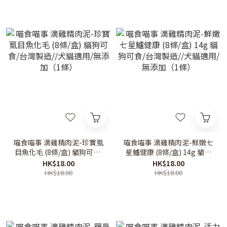
喵食喵事 滴雞精肉泥-珍寶虱
喵食喵事 滴雞精肉泥-鮮嫩七
目魚化毛 (8條/盒) 貓狗可食/
星鱸健康 (8條/盒) 14g 貓狗
台灣製造//犬貓適用/無添加
可食/台灣製造//犬貓適用/無
HK$18.00
HK$18.00
（1條）
添加（1條）
HK$18.00
HK$18.00