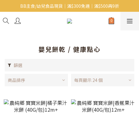
BB主食/幼兒食品現貨｜滿$300免運｜滿$500再9折
Baby J 有機蝴蝶麵番貨啦~!
大人氣!RICO濕紙巾補貨啦~
Baby J 有機蝴蝶麵番貨啦~!
嬰兒餅乾 / 健康點心
篩選
商品排序
每頁顯示 24 個