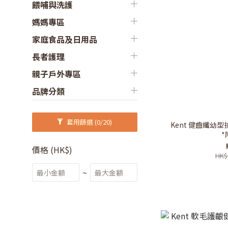
餵哺與洗護
媽媽專區
家庭食品及日用品
長者護理
親子戶外專區
品牌分類
套用篩選
(0/20)
Kent 健齒纖幼型抗
*
價格 (HK$)
HK$
~