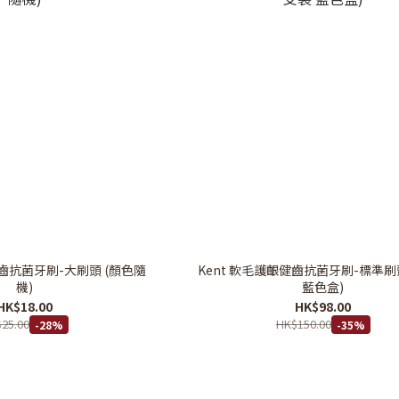
健齒抗菌牙刷-大刷頭 (顏色隨
Kent 軟毛護齦健齒抗菌牙刷-標準刷頭
機)
藍色盒)
HK$18.00
HK$98.00
25.00
HK$150.00
-28%
-35%