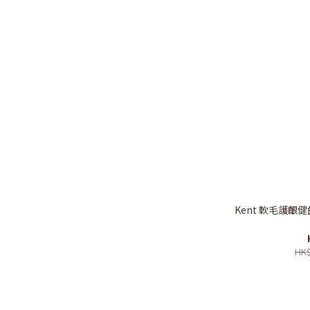
Kent 軟毛護齦
HK$