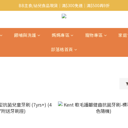
BB主食/幼兒食品現貨｜滿$300免運｜滿$500再9折
Baby J 意大利有機無麩質動物通粉 清貨平賣中!!
Baby J 有機蝴蝶麵熱賣中!
Baby J 意大利有機無麩質動物通粉 清貨平賣中!!
餵哺與洗護
媽媽專區
寵物專區
家庭
部落格首頁