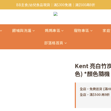
BB主食/幼兒食品現貨｜滿$300免運｜滿$500再9折
Baby J 有機蝴蝶麵番貨啦~!
大人氣!RICO濕紙巾補貨啦~
Baby J 有機蝴蝶麵番貨啦~!
餵哺與洗護
媽媽專區
寵物專區
家庭
部落格首頁
Kent 亮白竹
色) *顏色隨機
全店，免費送貨 (滿H
全店，滿$500 再9折