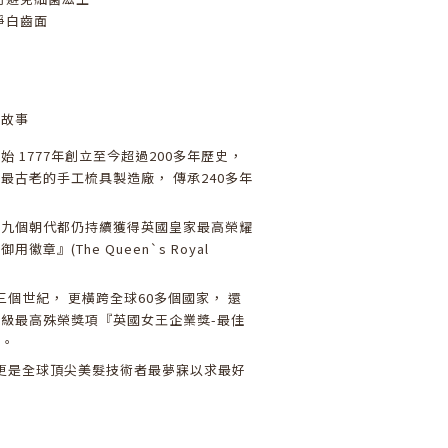
淨白齒面
牌故事
 1777年創立至今超過200多年歷史，
最古老的手工梳具製造廠， 傳承240多年
歷九個朝代都仍持續獲得英國皇家最高榮耀
徽章』(The Queen`s Royal
三個世紀， 更橫跨全球60多個國家， 還
級最高殊榮獎項『英國女王企業獎-最佳
』。
具更是全球頂尖美髮技術者最夢寐以求最好