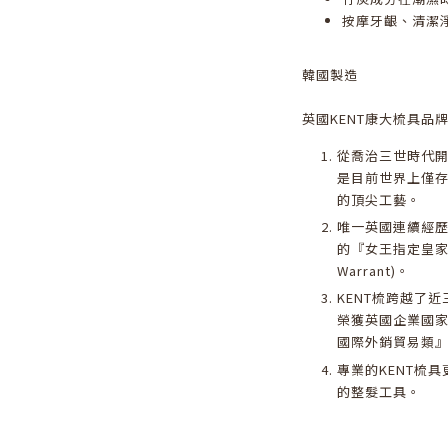
按摩牙齦、清潔
韓國製造
英國KENT康大梳具品
從喬治三世時代開始
是目前世界上僅存
的頂尖工藝。
唯一英國連續經
的『女王指定皇家御用
Warrant)。
KENT梳跨越了近
榮獲英國企業國家
國際外銷貿易類
專業的KENT梳
的整髮工具。