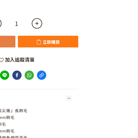
立即購買
加入追蹤清單
四尖錐』長刷毛
1mm刷毛
刷毛
1mm刷毛
時避免細菌滋生