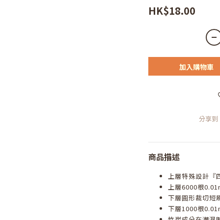
HK$18.00
加入購物車
分享到
商品描述
上層特殊設計『
上層6000根0.0
下層圓形裁切短
下層1000根0.0
竹炭成分在潮濕