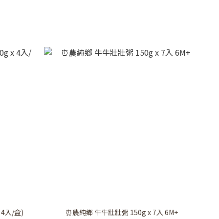
 4入/盒)
⏰農純鄉 牛牛壯壯粥 150g x 7入 6M+