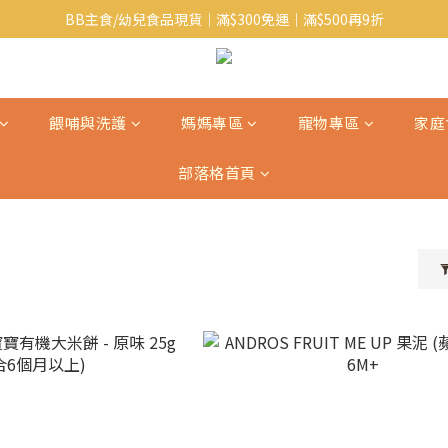
BB主食/幼兒食品現貨｜滿$300免運｜滿$500再9折
Baby J 有機蝴蝶麵番貨啦~!
大人氣!RICO濕紙巾補貨啦~
Baby J 有機蝴蝶麵番貨啦~!
餵哺與洗護
媽媽專區
寵物專區
家庭
部落格首頁