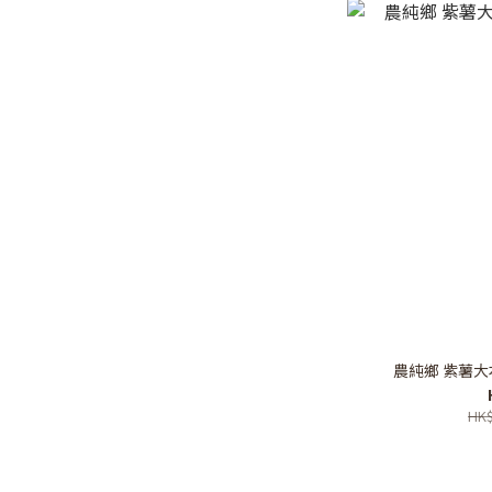
農純鄉 紫薯大本
HK$