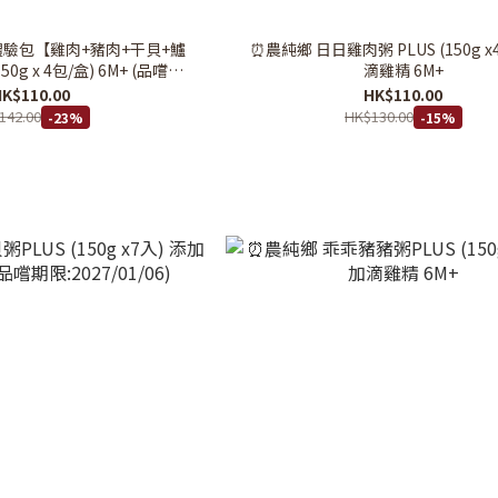
體驗包【雞肉+豬肉+干貝+鱸
⏰農純鄉 日日雞肉粥 PLUS (150g x
50g x 4包/盒) 6M+ (品嚐期
滴雞精 6M+
 3/03/2027)
K$110.00
HK$110.00
142.00
HK$130.00
-23%
-15%