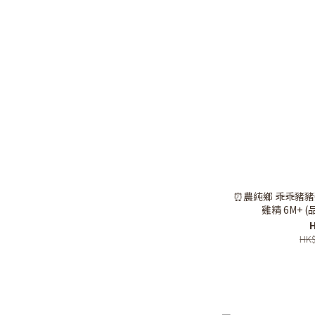
⏰農純鄉 乖乖豬豬粥P
雞精 6M+ (品
H
HK$