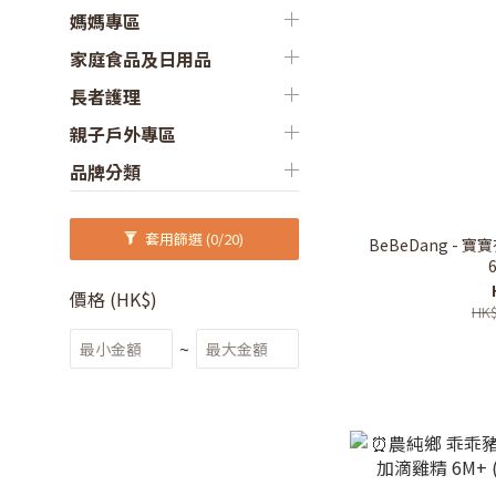
媽媽專區
家庭食品及日用品
長者護理
親子戶外專區
品牌分類
套用篩選
(0/20)
BeBeDang - 寶
價格 (HK$)
HK$
~