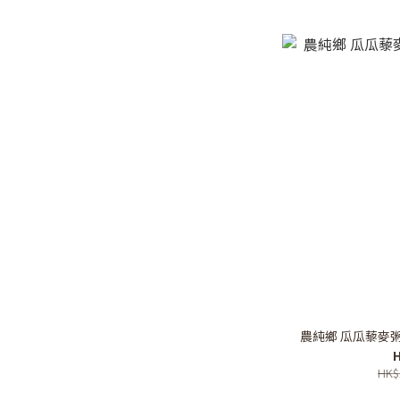
農純鄉 瓜瓜藜麥粥 (4
H
HK$