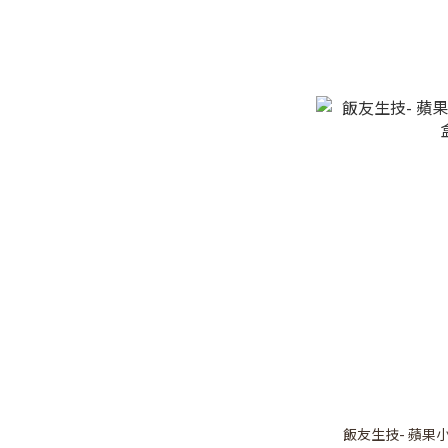
飯友生技- 蘋果小豬寶