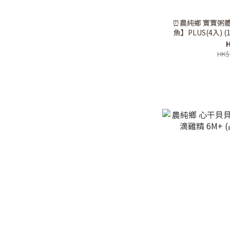
⏰農純鄉 寶寶粥
魚】PLUS(4入) (1
限:
H
HK$