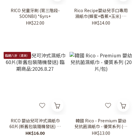
RICO 兒童牙刷 (第三階段-
Rico Recipe嬰幼兒手口專用
SOONBI) *6yrs+
濕紙巾(蜂蜜+香蕉+玉米) 30
片
HK$22.00
HK$14.00
臨期八折（清貨）
RICO 嬰幼兒可沖式濕紙巾
韓國 Rico - Premium 嬰幼
60片(新舊包裝隨機發送) 臨
兒抗菌濕紙巾 - 優質系列 (20
期商品:2026.8.27
片/包)
HK$16.00
HK$13.00