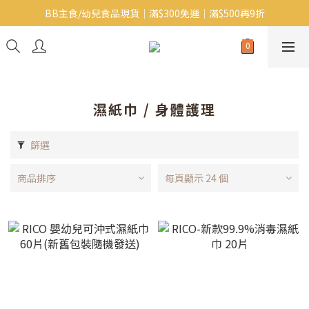
BB主食/幼兒食品現貨｜滿$300免運｜滿$500再9折
Baby J 有機蝴蝶麵番貨啦~!
大人氣!RICO濕紙巾補貨啦~
Baby J 有機蝴蝶麵番貨啦~!
濕紙巾 / 身體護理
篩選
商品排序
每頁顯示 24 個