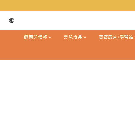
優惠與情報
嬰兒食品
寶寶尿片/學習褲