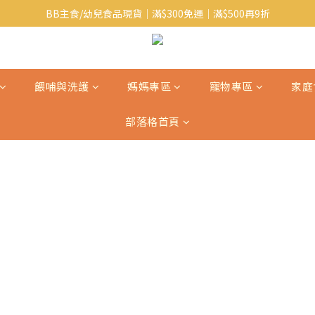
BB主食/幼兒食品現貨｜滿$300免運｜滿$500再9折
Baby J 意大利有機無麩質動物通粉 清貨平賣中!!
Baby J 有機蝴蝶麵熱賣中!
Baby J 意大利有機無麩質動物通粉 清貨平賣中!!
餵哺與洗護
媽媽專區
寵物專區
家庭
部落格首頁