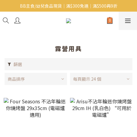
BB主食/幼兒食品現貨｜滿$300免運｜滿$500再9折
Baby J 意大利有機無麩質動物通粉 清貨平賣中!!
Baby J 有機蝴蝶麵熱賣中!
Baby J 意大利有機無麩質動物通粉 清貨平賣中!!
露營用具
篩選
商品排序
每頁顯示 24 個