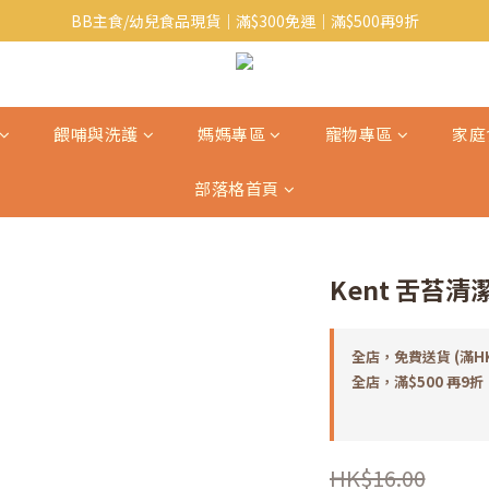
BB主食/幼兒食品現貨｜滿$300免運｜滿$500再9折
Baby J 意大利有機無麩質動物通粉 清貨平賣中!!
Baby J 有機蝴蝶麵熱賣中!
Baby J 意大利有機無麩質動物通粉 清貨平賣中!!
餵哺與洗護
媽媽專區
寵物專區
家庭
部落格首頁
Kent 舌苔清潔
全店，免費送貨 (滿H
全店，滿$500 再9折
HK$16.00