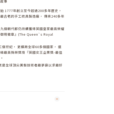
牌故事
 1777年創立至今超過200多年歷史，
最古老的手工梳具製造廠， 傳承240多年
歷九個朝代都仍持續獲得英國皇家最高榮耀
徽章』(The Queen`s Royal
三個世紀， 更橫跨全球60多個國家， 還
級最高殊榮獎項『英國女王企業獎-最佳
』。
具更是全球頂尖美髮技術者最夢寐以求最好