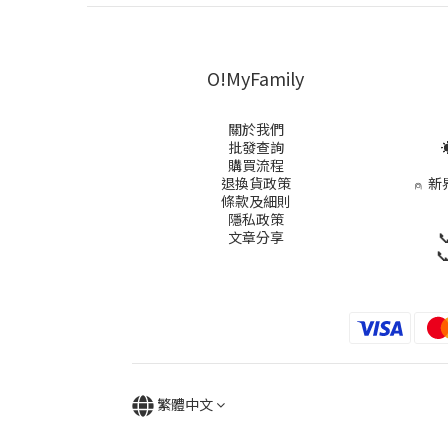
O!MyFamily
關於我們
批發查詢
☀
購買流程
退換貨政策
⍝
新
條款及細則
隱私政策
文章分享


繁體中文