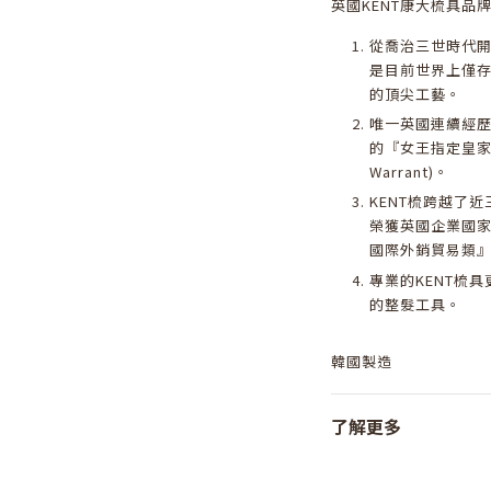
英國KENT康大梳具品
從喬治三世時代開始
是目前世界上僅存
的頂尖工藝。
唯一英國連續經
的『女王指定皇家御用
Warrant)。
KENT梳跨越了近
榮獲英國企業國家
國際外銷貿易類
專業的KENT梳
的整髮工具。
韓國製造
了解更多