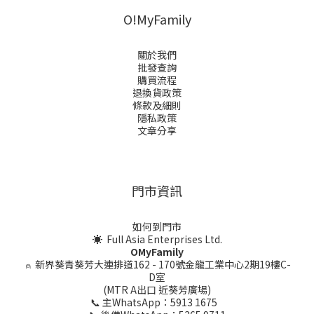
O!MyFamily
關於我們
批發查詢
購買流程
退換貨政策
條款及細則
隱私政策
文章分享
門市資訊
如何到門市
☀ Full Asia Enterprises Ltd.
OMyFamily
⍝
新界葵青葵芳大連排道162 - 170號金龍工業中心2期19樓C-
D室
(MTR A出口 近葵芳廣場)
📞 主WhatsApp：5913 1675