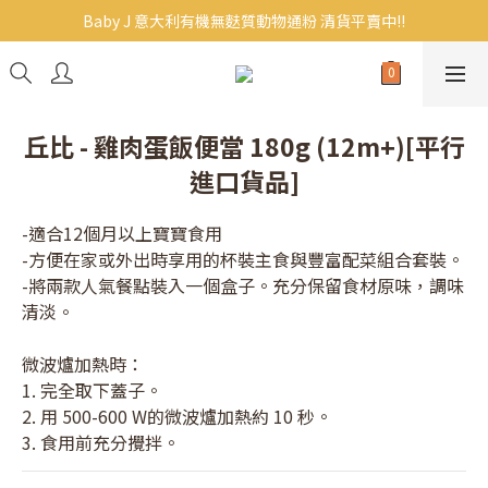
Baby J 意大利有機無麩質動物通粉 清貨平賣中!!
Baby J 意大利有機無麩質動物通粉 清貨平賣中!!
BB主食/幼兒食品現貨｜滿$300免運｜滿$500再9折
Baby J 有機蝴蝶麵熱賣中!
丘比 - 雞肉蛋飯便當 180g (12m+)[平行
Baby J 意大利有機無麩質動物通粉 清貨平賣中!!
進口貨品]
-適合12個月以上寶寶食用
-方便在家或外出時享用的杯裝主食與豐富配菜組合套裝。
-將兩款人氣餐點裝入一個盒子。充分保留食材原味，調味
清淡。
微波爐加熱時：
1. 完全取下蓋子。
2. 用 500-600 W的微波爐加熱約 10 秒。
3. 食用前充分攪拌。