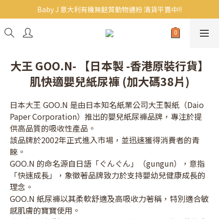
Baby J 意大利有機無麩質動物通粉 清貨平賣中!!
Baby J 意大利有機無麩質動物通粉 清貨平賣中!!
BB主食/幼兒食品現貨｜滿$300免運｜滿$500再9折
Baby J 有機蝴蝶麵熱賣中!
大王 GOO.N- 【日本製 -香港原裝行貨】
Baby J 意大利有機無麩質動物通粉 清貨平賣中!!
肌快適嬰兒紙尿褲 (加大碼38片)
日本大王 GOO.N 是由日本知名紙業公司大王製紙（Daio 
Paper Corporation）推出的嬰兒紙尿褲品牌，專注於提
供高品質的吸收性產品。
該品牌於2002年正式進入市場，並迅速獲得消費者的青
睞。
GOO.N 的命名源自日語「ぐんぐん」（gungun），意指
「快速成長」，象徵著品牌致力於支持嬰幼兒健康成長的
理念。
GOO.N 紙尿褲以其柔軟舒適及高吸收力著稱，特別適合敏
感肌膚的寶寶使用。