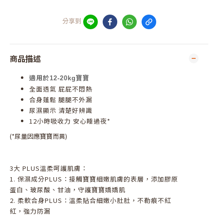
分享到
商品描述
適用於12-20kg寶寶
全面透氣 屁屁不悶熱
合身蓬鬆 腿腿不外漏
尿濕顯示 清楚好辨識
12小時吸收力 安心睡過夜*
(*尿量因應寶寶而異)
3大 PLUS溫柔呵護肌膚：
1. 保濕成分PLUS：接觸寶寶細嫩肌膚的表層，添加膠原
蛋白、玻尿酸、甘油，守護寶寶嬌嬌肌
2. 柔軟合身PLUS：溫柔貼合細嫩小肚肚，不勒痕不紅
紅，強力防漏