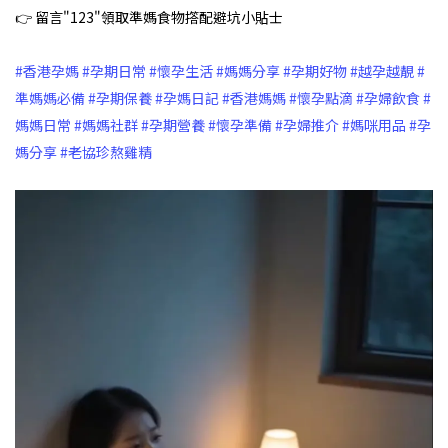
👉 留言"123"領取準媽食物撘配避坑小貼士
#香港孕媽
#孕期日常
#懷孕生活
#媽媽分享
#孕期好物
#越孕越靚
#
準媽媽必備
#孕期保養
#孕媽日記
#香港媽媽
#懷孕點滴
#孕婦飲食
#
媽媽日常
#媽媽社群
#孕期營養
#懷孕準備
#孕婦推介
#媽咪用品
#孕
媽分享
#老協珍熬雞精