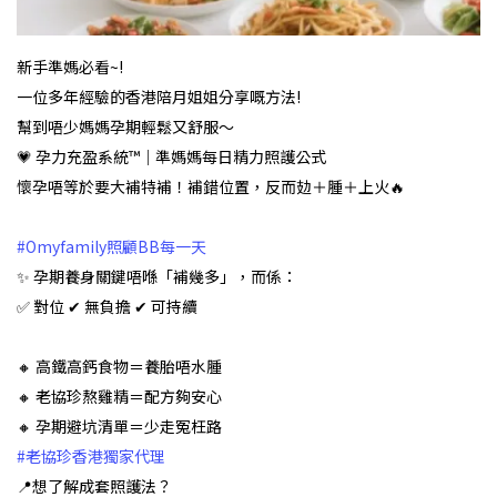
新手準媽必看~!
一位多年經驗的香港陪月姐姐分享嘅方法!
幫到唔少媽媽孕期輕鬆又舒服～
💗 孕力充盈系統™｜準媽媽每日精力照護公式
懷孕唔等於要大補特補！補錯位置，反而攰＋腫＋上火🔥
#Omyfamily照顧BB每一天
✨ 孕期養身關鍵唔喺「補幾多」，而係：
✅ 對位 ✔ 無負擔 ✔ 可持續
🔸 高鐵高鈣食物＝養胎唔水腫
🔸 老協珍熬雞精＝配方夠安心
🔸 孕期避坑清單＝少走冤枉路
#老協珍香港獨家代理
📍想了解成套照護法？