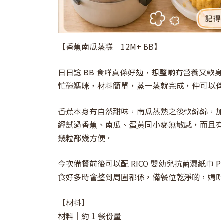
【香蕉南瓜蒸糕｜12M+ BB】
日日諗 BB 食咩真係好攰，想整啲有營養又
忙碌媽咪，材料簡單，蒸一蒸就完成，仲可以俾
香蕉本身有自然甜味，南瓜蒸熟之後軟綿綿，
經試過香蕉、南瓜、蛋黃同小麥無敏感，而且有一
幾粒都幾方便。
今次備餐前後可以配 RICO 嬰幼兒抗菌濕紙巾 
食好多時會整到周圍都係，備餐位乾淨啲，媽
【材料】
材料｜約 1 餐份量