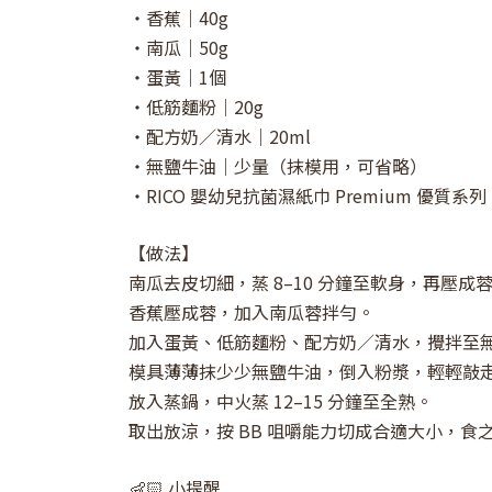
・香蕉｜40g
・南瓜｜50g
・蛋黃｜1個
・低筋麵粉｜20g
・配方奶／清水｜20ml
・無鹽牛油｜少量（抹模用，可省略）
・RICO 嬰幼兒抗菌濕紙巾 Premium 優質系
【做法】
南瓜去皮切細，蒸 8–10 分鐘至軟身，再壓成
香蕉壓成蓉，加入南瓜蓉拌勻。
加入蛋黃、低筋麵粉、配方奶／清水，攪拌至
模具薄薄抹少少無鹽牛油，倒入粉漿，輕輕敲
放入蒸鍋，中火蒸 12–15 分鐘至全熟。
取出放涼，按 BB 咀嚼能力切成合適大小，食
👶🏻 小提醒