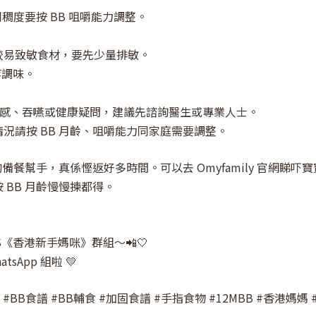
稠度要按 BB 咀嚼能力調整。
較易致敏食材，要先少量排敏。
等調味。
敏感、吞嚥或健康疑問，建議先諮詢醫生或專業人士。
況請按 BB 月齡、咀嚼能力同家庭需要調整。
備餐幫手，真係慳返好多時間。可以去 Omyfamily 官網睇吓
BB 月齡慢慢揀都得。
S《香港新手媽咪》群組～📲🤍
sApp 組啦 💛
品 #BB食譜 #BB輔食 #加固食譜 #手指食物 #12MBB #香港媽媽 