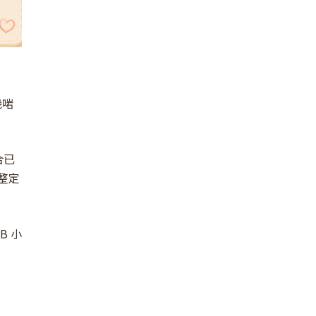
幾啱
合已
整定
B 小