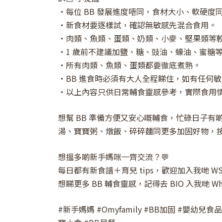
・每位 BB 發展進度唔同，食材大小、軟硬度同
・新食材要逐樣試，確認無敏感先混合食用。
・肉類、魚類、蛋類、奶類、小麥、堅果類等
・1 歲前不建議加鹽、糖、豉油、蠔油、蜜糖
・所有肉類、魚類、蛋類都要徹底煮熟。
・BB 進食時必須有大人全程睇住，如有任何
・以上內容只供日常輔食靈感參考，實際食用情
想幫 BB 準備方便又安心嘅輔食，忙碌日子有啲
湯、寶寶粥、燉飯、碎碎麵同更多加固好物，按 
想搵多啲新手媽咪一齊交流？💬
每日都有新食譜＋育兒 tips，歡迎加入我哋 W
想睇更多 BB 輔食靈感，記得去 BIO 入我哋 What
#新手媽媽 #Omyfamily #BB加固 #嬰幼兒食