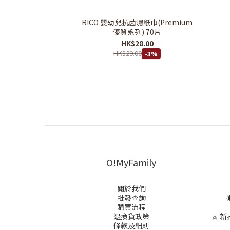
RICO 嬰幼兒抗菌濕紙巾(Premium
優質系列) 70片
HK$28.00
HK$29.00
-3%
O!MyFamily
關於我們
批發查詢
☀
購買流程
退換貨政策
⍝
新
條款及細則