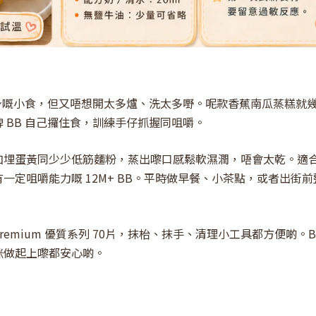
軟身嘅小食，但又唔想開太多爐、洗太多嘢。呢款香蕉南瓜蒸糕就
 BB 自己攞住食，訓練手仔抓握同咀嚼。
加埋蛋黃同少少低筋麵粉，蒸出嚟口感鬆軟濕潤，唔會太乾。適
定咀嚼能力嘅 12M+ BB。平時做早餐、小茶點，或者出街前
Premium 優質系列 70片，抹枱、抹手、清理小工具都方便啲。B
咪做起上嚟都安心啲。