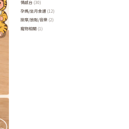
情感台
(30)
孕媽/坐月食譜
(12)
按摩/放鬆/音樂
(2)
寵物相關
(1)