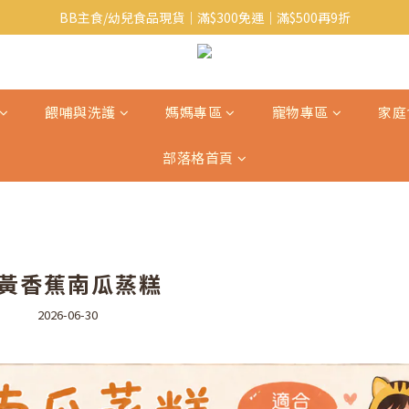
BB主食/幼兒食品現貨｜滿$300免運｜滿$500再9折
Baby J 意大利有機無麩質動物通粉 清貨平賣中!!
Baby J 有機蝴蝶麵熱賣中!
Baby J 意大利有機無麩質動物通粉 清貨平賣中!!
餵哺與洗護
媽媽專區
寵物專區
家庭
部落格首頁
黃香蕉南瓜蒸糕
2026-06-30