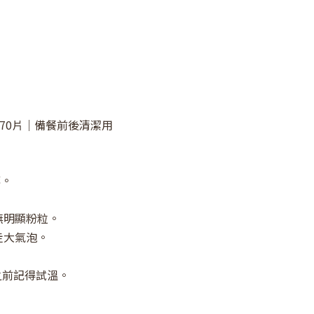
列 70片｜備餐前後清潔用
蓉。
無明顯粉粒。
走大氣泡。
之前記得試溫。