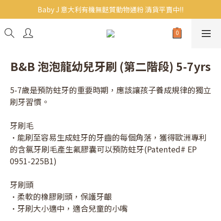
Baby J 意大利有機無麩質動物通粉 清貨平賣中!!
Baby J 意大利有機無麩質動物通粉 清貨平賣中!!
BB主食/幼兒食品現貨｜滿$300免運｜滿$500再9折
Baby J 有機蝴蝶麵熱賣中!
B&B 泡泡龍幼兒牙刷 (第二階段) 5-7yrs
Baby J 意大利有機無麩質動物通粉 清貨平賣中!!
5-7歲是預防蛀牙的重要時期，應該讓孩子養成規律的獨立
刷牙習慣。
牙刷毛
•能刷至容易生成蛀牙的牙齒的每個角落，獲得歐洲專利
的含氯牙刷毛產生氟膠囊可以預防蛀牙(Patented# EP 
0951-225B1)
牙刷頭
•柔軟的橡膠刷頭，保護牙齦
•牙刷大小適中，適合兒童的小嘴