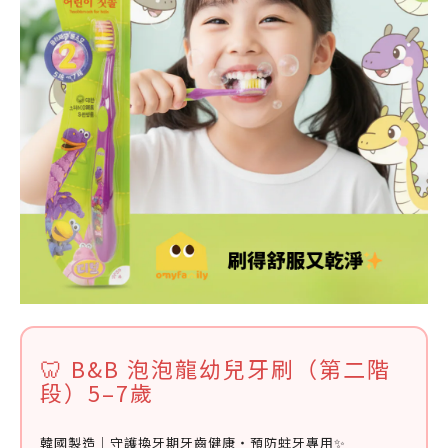
🦷 B&B 泡泡龍幼兒牙刷（第二階
段）5–7歲
韓國製造｜守護換牙期牙齒健康・預防蛀牙專用✨