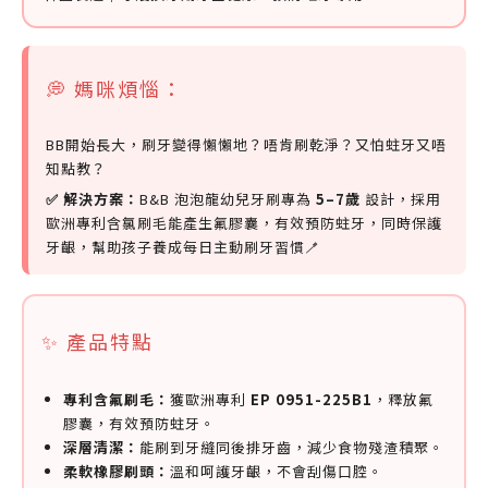
💭 媽咪煩惱：
BB開始長大，刷牙變得懶懶地？唔肯刷乾淨？又怕蛀牙又唔
知點教？
✅ 解決方案：
B&B 泡泡龍幼兒牙刷專為
5–7歲
設計，採用
歐洲專利含氯刷毛能產生氟膠囊，有效預防蛀牙，同時保護
牙齦，幫助孩子養成每日主動刷牙習慣🪥
✨ 產品特點
專利含氟刷毛：
獲歐洲專利
EP 0951-225B1
，釋放氟
膠囊，有效預防蛀牙。
深層清潔：
能刷到牙縫同後排牙齒，減少食物殘渣積聚。
柔軟橡膠刷頭：
溫和呵護牙齦，不會刮傷口腔。