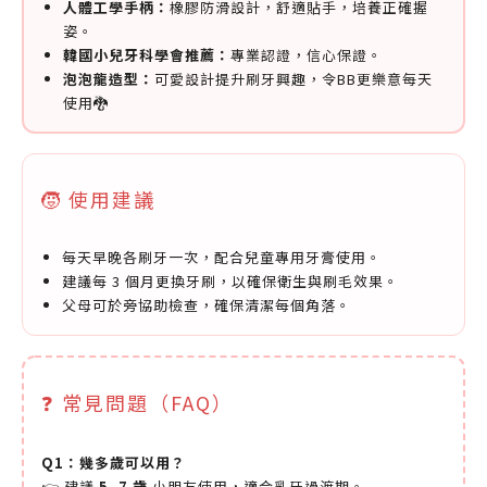
人體工學手柄：
橡膠防滑設計，舒適貼手，培養正確握
姿。
韓國小兒牙科學會推薦：
專業認證，信心保證。
泡泡龍造型：
可愛設計提升刷牙興趣，令BB更樂意每天
使用🐉
🧒 使用建議
每天早晚各刷牙一次，配合兒童專用牙膏使用。
建議每 3 個月更換牙刷，以確保衛生與刷毛效果。
父母可於旁協助檢查，確保清潔每個角落。
❓ 常見問題（FAQ）
Q1：幾多歲可以用？
👉 建議
5–7 歲
小朋友使用，適合乳牙過渡期。