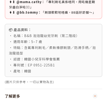
👩‍🍼 @mama.cathy：
「專利刷毛真係唔同，用咗幾星期
牙齒白淨咗👍🏻」
👩‍🍼 @bb.tommy：
「刷頭軟軟地唔痛，BB話好舒服～」
📦 產品資料：
• 名稱：B&B 泡泡龍幼兒牙刷（第二階段）
• 適用年齡：5–7 歲
• 特點：含氟專利刷毛／柔軟橡膠刷頭／防滑手柄／泡
泡龍造型
• 認證：韓國小兒牙科學會推薦
• 專利號：EP 0951-225B1
• 產地：韓國
(圖片只供參考・一切以實物為主)
了解更多