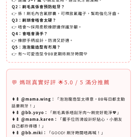
Q2：刷毛真係會預防蛀牙？
👉 係！刷毛內含氟膠囊，可釋放氟離子，幫助強化牙齒。
Q3：刷頭會唔會太硬？
👉 唔會～採用柔軟橡膠邊保護牙齦。
Q4：會唔會滑手？
👉 橡膠手柄設計，防滑又舒適。
Q5：泡泡龍造型有冇用？
👉 有～可愛造型令BB更期待刷牙時間💚
💬 媽咪真實好評 🌟5.0 / 5 滿分推薦
👩‍🍼 @mama.wing：
「泡泡龍造型太得意，BB每日都主動
話要刷牙！」
👩‍🍼 @bb.yoyo：
「刷毛真係唔刮牙肉～刷完好乾淨💖」
👩‍🍼 @mama.karen：
「握手位防滑設計好貼心，小朋友
自己都拎得穩！」
👩‍🍼 @bb.miki：
「GOOD! 刷牙時間唔再喊！」