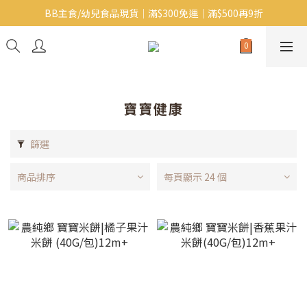
BB主食/幼兒食品現貨｜滿$300免運｜滿$500再9折
Baby J 意大利有機無麩質動物通粉 清貨平賣中!!
Baby J 有機蝴蝶麵熱賣中!
Baby J 意大利有機無麩質動物通粉 清貨平賣中!!
寶寶健康
篩選
商品排序
每頁顯示 24 個