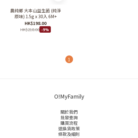
農純鄉 大本山益生菌 (純淨
原味) 1.5g x 30入 6M+
HK$198.00
HK$218.00
-9%
1
O!MyFamily
關於我們
批發查詢
購買流程
退換貨政策
條款及細則