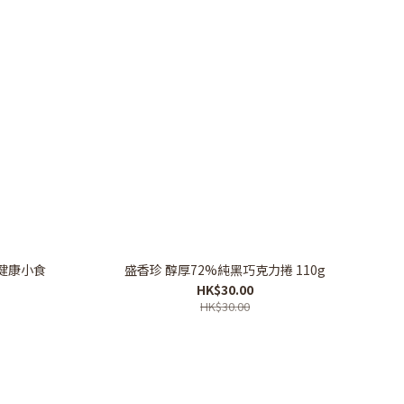
味健康小食
盛香珍 醇厚72%純黑巧克力捲 110g
HK$30.00
HK$30.00