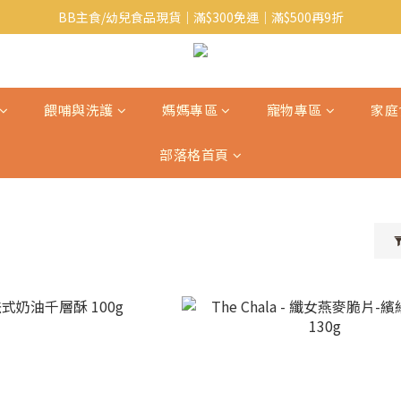
BB主食/幼兒食品現貨｜滿$300免運｜滿$500再9折
Baby J 意大利有機無麩質動物通粉 清貨平賣中!!
Baby J 有機蝴蝶麵熱賣中!
Baby J 意大利有機無麩質動物通粉 清貨平賣中!!
餵哺與洗護
媽媽專區
寵物專區
家庭
部落格首頁