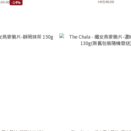
HK$48.00
35.00
-14%