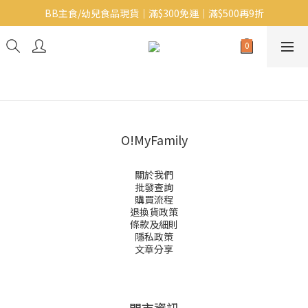
BB主食/幼兒食品現貨｜滿$300免運｜滿$500再9折
Baby J 意大利有機無麩質動物通粉 清貨平賣中!!
Baby J 有機蝴蝶麵熱賣中!
Baby J 意大利有機無麩質動物通粉 清貨平賣中!!
O!MyFamily
關於我們
批發查詢
購買流程
退換貨政策
條款及細則
隱私政策
文章分享