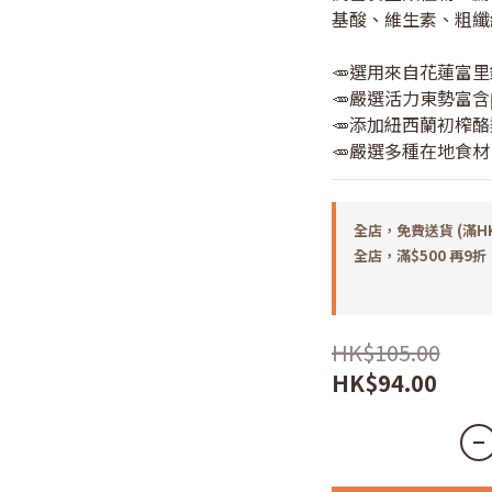
基酸、維生素、粗纖
🥕選用來自花蓮富
🥕嚴選活力東勢富含
🥕添加紐西蘭初榨
🥕嚴選多種在地食
全店，免費送貨 (滿H
全店，滿$500 再9折
HK$105.00
HK$94.00