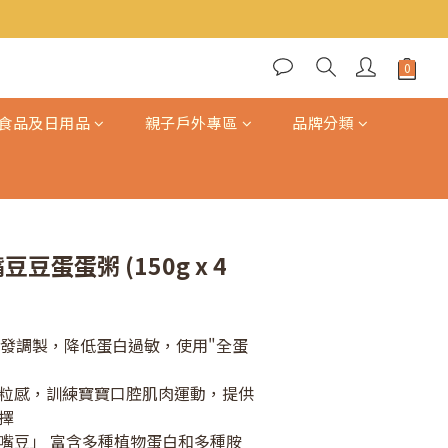
立即購買
食品及日用品
親子戶外專區
品牌分類
豆蛋蛋粥 (150g x 4
研發調製，降低蛋白過敏，使用"全蛋
粒感，訓練寶寶口腔肌肉運動，提供
擇
嘴豆」 富含多種植物蛋白和多種胺