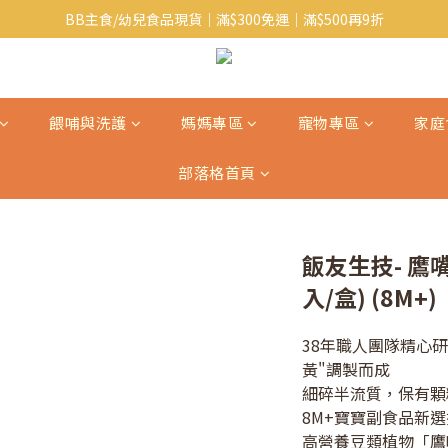
BB主食/幼兒食品現貨｜滿$300免運｜滿$500再9折
Baby J 意大利有機無麩質動物通粉 清貨平賣中!!
Baby J 有機蝴蝶麵熱賣中!
Baby J 意大利有機無麩質動物通粉 清貨平賣中!!
餵哺與洗護
媽媽專區
寵物專區
家庭
部落格首頁
飯友生技- 鷹嘴豆
入/盒) (8M+)
38年職人團隊精心
黃"調製而成
細碎半流質，保有顆
8M+寶寶副食品新選
高營養豆類植物「鷹