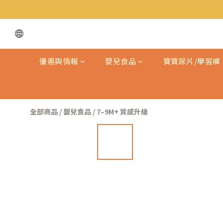
優惠與情報
嬰兒食品
寶寶尿片/學習褲
全部商品
/
嬰兒食品
/
7–9M+ 質感升級