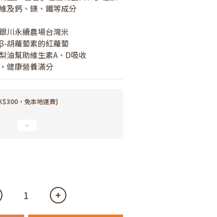
維及鈣、鎂、鐵等成分
里銀川永續農場台灣米
β-胡蘿蔔素的紅蘿蔔
酪梨油幫助維生素A、D吸收
材，健康營養滿分
K$300，免本地運費)