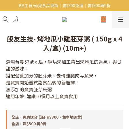
BB主食/幼兒食品現貨｜滿$300免運｜滿$500再9折
Baby J 意大利有機無麩質動物通粉 清貨平賣中!!
Baby J 有機蝴蝶麵熱賣中!
Baby J 意大利有機無麩質動物通粉 清貨平賣中!!
飯友生技- 烤地瓜小雞胚芽粥 ( 150g x 4
入/盒) (10m+)
選用台農57號地瓜，經烘烤加工帶出烤地瓜的香氣，與甘
甜的滋味。
搭配營養加分的胚芽米、去骨雞腿肉等蔬果，
是寶寶開始嘗試副食品後的新選擇！
無添加的寶寶胚芽米粥
適用年齡: 建議10個月以上寶寶食用
全店，免費送貨 (滿HK$300，免本地運費)
全店，滿$500 再9折