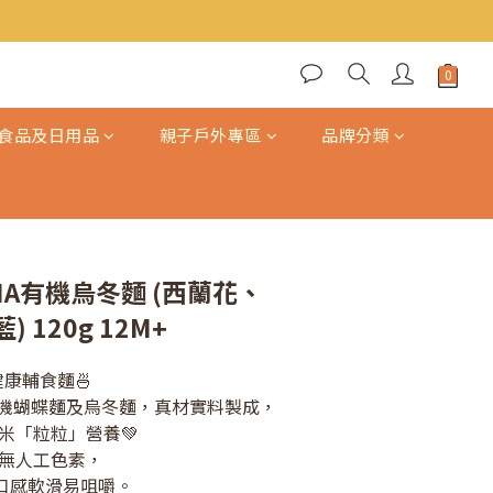
立即購買
食品及日用品
親子戶外專區
品牌分類
DHA有機烏冬麵 (西蘭花、
 120g 12M+
康輔食麵🍜
HA 有機蝴蝶麵及烏冬麵，真材實料製成，
米「粒粒」營養💚
無人工色素，
，口感軟滑易咀嚼。