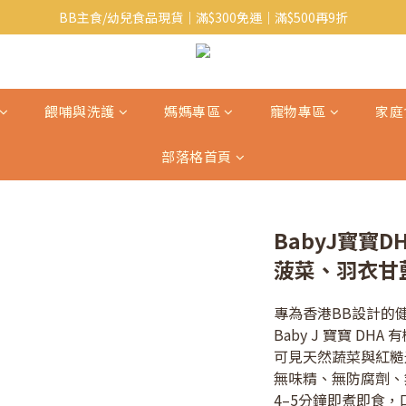
BB主食/幼兒食品現貨｜滿$300免運｜滿$500再9折
Baby J 有機蝴蝶麵番貨啦~!
大人氣!RICO濕紙巾補貨啦~
Baby J 有機蝴蝶麵番貨啦~!
餵哺與洗護
媽媽專區
寵物專區
家庭
部落格首頁
BabyJ寳寳
菠菜、羽衣甘藍)
專為香港BB設計的健
Baby J 寶寶 D
可見天然蔬菜與紅糙
無味精、無防腐劑、
4–5分鐘即煮即食