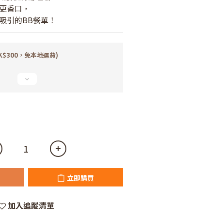
更香口，
吸引的BB餐單！
K$300，免本地運費)
立即購買
加入追蹤清單