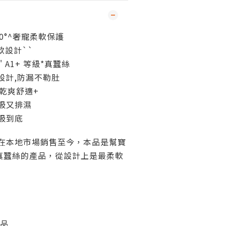
0°^奢寵柔軟保護
軟設計``
 A1+ 等級*真蠶絲
設計,防漏不勒肚
時乾爽舒適+
吸又排濕
吸到底
從在本地市場銷售至今，本品是幫寶
真蠶絲的產品，從設計上是最柔軟
產品