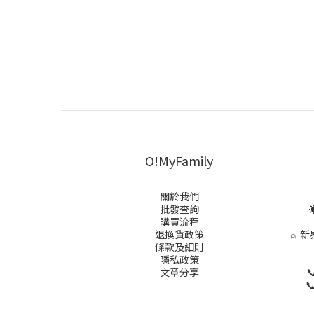
O!MyFamily
關於我們
批發查詢
☀
購買流程
退換貨政策
⍝
新
條款及細則
隱私政策
文章分享

