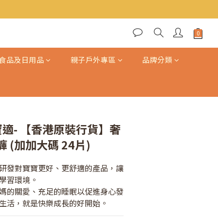
立即購買
食品及日用品
親子戶外專區
品牌分類
幫寶適- 【香港原裝行貨】奢
 (加加大碼 24片)
研發對寶寶更好、更舒適的產品，讓
學習環境。
媽的關愛、充足的睡眠以促進身心發
生活，就是快樂成長的好開始。