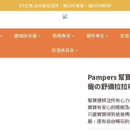
BB主食/幼兒食品現貨｜滿$300免運｜滿$500再9折
Baby J 有機蝴蝶麵番貨啦~!
大人氣!RICO濕紙巾補貨啦~
Baby J 有機蝴蝶麵番貨啦~!
餵哺與洗護
媽媽專區
寵物專區
家庭
部落格首頁
Pampers 
寵の舒適拉拉褲
幫寶適傾注所有心力
寶寶有安心的睡眠及
只要寶寶得到爸爸媽
展，還有自由暢玩的