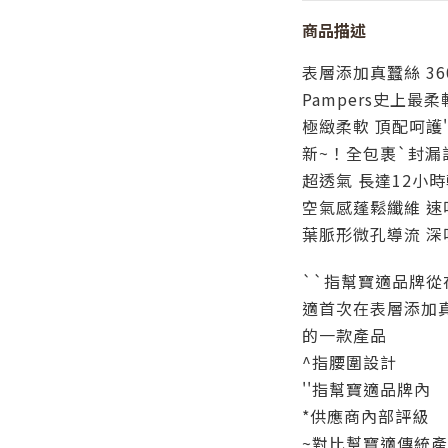
商品描述
表層添加真蠶絲 36
Pampers史上最柔
極緻柔軟 頂配呵護''
新~！全包裹`封漏
超透氣 長達12小
空氣感蓬鬆纖維 速
葉脈形微孔導流 深
``指幫寶適品牌
適首次在表層添加
的一款產品
^指腰圍設計
''指幫寶適品牌內
*供應商內部評級
~對比幫寶適傳統