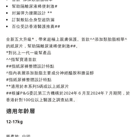
幫助隔離尿液稀便刺激#
封漏彈力腰圍設計 **
訂製般貼合身型超防漏
百位受訪香港醫護推薦##
全新五大升級*，帶來超極上親膚保護。首款^^添加類胎脂精華^
的紙尿片，幫助隔離尿液稀便刺激##。
*對比上一代一級幫產品
^^指幫寶適首款
##指紙尿褲整體設計特點
^指內表層添加胎脂主要成分神經醯胺和膽甾醇
#指紙尿褲整體設計特點
**適用於本系列S碼或以上紙尿片
##根據P&G委託第三方機構於2024年６月至2024年７月期間，於
香港針對100位以上醫護之調查結果。
適用年齡層
12-17kg
原產地:
中國