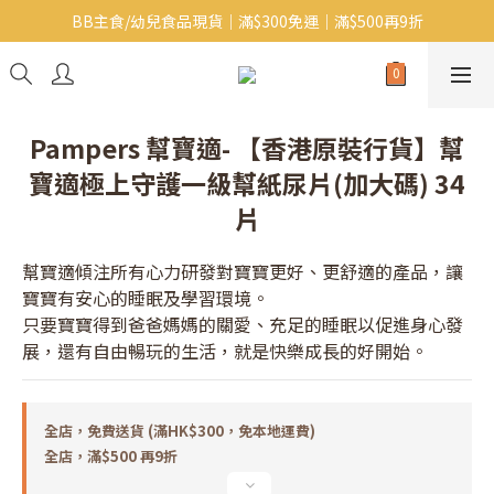
BB主食/幼兒食品現貨｜滿$300免運｜滿$500再9折
Baby J 意大利有機無麩質動物通粉 清貨平賣中!!
Baby J 有機蝴蝶麵熱賣中!
Baby J 意大利有機無麩質動物通粉 清貨平賣中!!
Pampers 幫寶適- 【香港原裝行貨】幫
寶適極上守護一級幫紙尿片(加大碼) 34
片
幫寶適傾注所有心力研發對寶寶更好、更舒適的產品，讓
寶寶有安心的睡眠及學習環境。
只要寶寶得到爸爸媽媽的關愛、充足的睡眠以促進身心發
展，還有自由暢玩的生活，就是快樂成長的好開始。
全店，免費送貨 (滿HK$300，免本地運費)
全店，滿$500 再9折