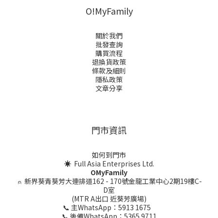
O!MyFamily
關於我們
批發查詢
購買流程
退換貨政策
條款及細則
隱私政策
文章分享
門市資訊
如何到門市
☀ Full Asia Enterprises Ltd.
OMyFamily
⍝
新界葵青葵芳大連排道162 - 170號金龍工業中心2期19樓C-
D室
(MTR A出口 近葵芳廣場)
📞 主WhatsApp：5913 1675
📞 後備WhatsApp：5365 9711