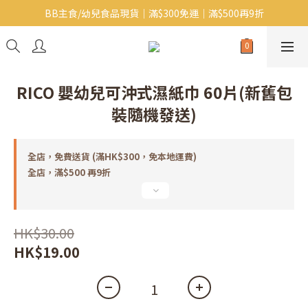
BB主食/幼兒食品現貨｜滿$300免運｜滿$500再9折
Baby J 意大利有機無麩質動物通粉 清貨平賣中!!
Baby J 有機蝴蝶麵熱賣中!
Baby J 意大利有機無麩質動物通粉 清貨平賣中!!
RICO 嬰幼兒可沖式濕紙巾 60片(新舊包
裝隨機發送)
全店，免費送貨 (滿HK$300，免本地運費)
全店，滿$500 再9折
HK$30.00
HK$19.00