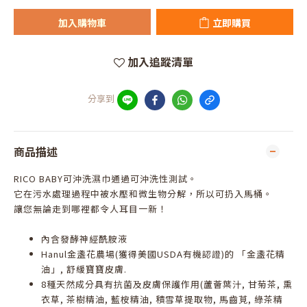
加入購物車
立即購買
加入追蹤清單
分享到
商品描述
RICO BABY
可沖洗濕巾通過可沖洗性測試。
它在污水處理過程中被水壓和微生物分解，所以可扔入馬桶。
讓您無論走到哪裡都令人耳目一新！
內含發酵神經酰胺液
Hanul金盞花農場(獲得美國USDA有機認證)的 「金盞花精
油」, 舒緩寶寶皮膚.
8種天然成分具有抗菌及皮膚保護作用(蘆薈葉汁, 甘菊茶, 熏
衣草, 茶樹精油, 藍桉精油, 積雪草提取物, 馬齒莧, 綠茶精