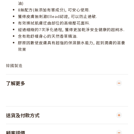
油)
8無配方(無添加有害成分), 可安心使用.
獲得皮膚無刺激Ellead認證, 可以防止過敏.
有效擦拭肌膚迂曲部位的高級壓花面料.
經過細緻的7次淨化過程, 獲得更加乾淨安全健康的超純水.
含有助舒緩身心的天然香草精油.
膠原因數使皮膚具有超強的保濕鎖水能力, 起到潤膚的滋養
效果
韓國製造
了解更多
送貨及付款方式
顧客評價