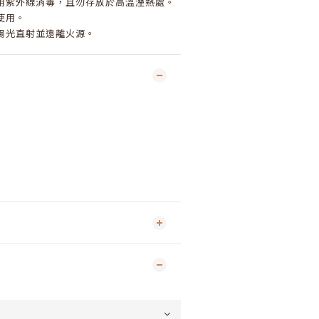
用紫外線消毒，且勿存放於高溫溼熱處。
使用。
陽光直射並遠離火源。