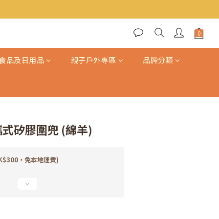
立即購買
食品及日用品
親子戶外專區
品牌分類
便攜式矽膠圍兜 (綿羊)
K$300，免本地運費)