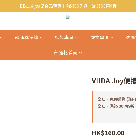
BB主食/幼兒食品現貨｜滿$300免運｜滿$500再9折
Baby J 意大利有機無麩質動物通粉 清貨平賣中!!
Baby J 有機蝴蝶麵熱賣中!
Baby J 意大利有機無麩質動物通粉 清貨平賣中!!
餵哺與洗護
媽媽專區
寵物專區
家庭
部落格首頁
VIIDA Joy
全店，免費送貨 (滿H
全店，滿$500 再9折
HK$160.00