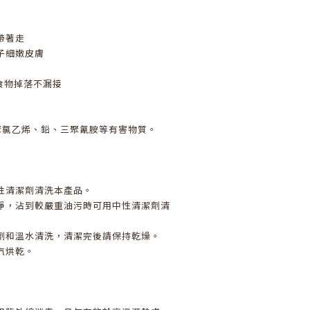
帶著走
子細嫩皮膚
，食物掉落不漏接
聚氯乙烯、鉛、三聚氰胺等有害物質。
性清潔劑清洗本產品。
淨，沾到較嚴重油污時可用中性清潔劑清
劑和溫水清洗，清潔完後請保持乾燥。
汽烘乾。