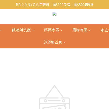
BB主食/幼兒食品現貨｜滿$300免運｜滿$500再9折
Baby J 意大利有機無麩質動物通粉 清貨平賣中!!
Baby J 有機蝴蝶麵熱賣中!
Baby J 意大利有機無麩質動物通粉 清貨平賣中!!
餵哺與洗護
媽媽專區
寵物專區
家庭
部落格首頁