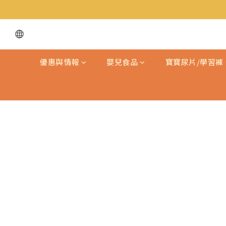
優惠與情報
嬰兒食品
寶寶尿片/學習褲