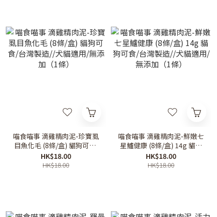
喵食喵事 滴雞精肉泥-珍寶虱
喵食喵事 滴雞精肉泥-鮮嫩七
目魚化毛 (8條/盒) 貓狗可食/
星鱸健康 (8條/盒) 14g 貓狗
台灣製造//犬貓適用/無添加
可食/台灣製造//犬貓適用/無
HK$18.00
HK$18.00
（1條）
添加（1條）
HK$18.00
HK$18.00