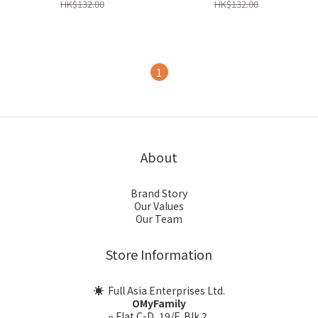
HK$132.00
HK$132.00
1
About
Brand Story
Our Values
Our Team
Store Information
☀ Full Asia Enterprises Ltd.
OMyFamily
⍝ Flat C-D, 19/F, Blk 2,