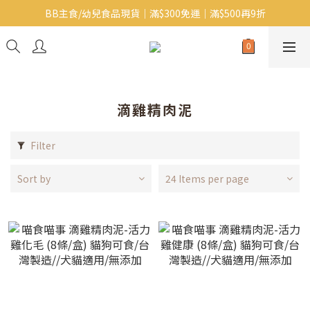
BB主食/幼兒食品現貨｜滿$300免運｜滿$500再9折
Baby J 有機蝴蝶麵番貨啦~!
大人氣!RICO濕紙巾補貨啦~
Baby J 有機蝴蝶麵番貨啦~!
滴雞精肉泥
Filter
Sort by
24 Items per page