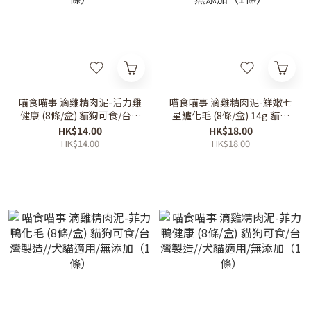
喵食喵事 滴雞精肉泥-活力雞
喵食喵事 滴雞精肉泥-鮮嫩七
健康 (8條/盒) 貓狗可食/台灣
星鱸化毛 (8條/盒) 14g 貓狗
製造//犬貓適用/無添加（1
可食/台灣製造//犬貓適用/無
HK$14.00
HK$18.00
條）
添加（1條）
HK$14.00
HK$18.00