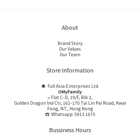
About
Brand Story
Our Values
Our Team
Store Information
☀ Full Asia Enterprises Ltd.
OMyFamily
⍝ Flat C-D, 19/F, Blk 2,
Golden Dragon Ind Ctr, 162-170 Tai Lin Pai Road, Kwai
Fong, N.T., Hong Kong
☎ Whatsapp: 5913 1675
Bussiness Hours