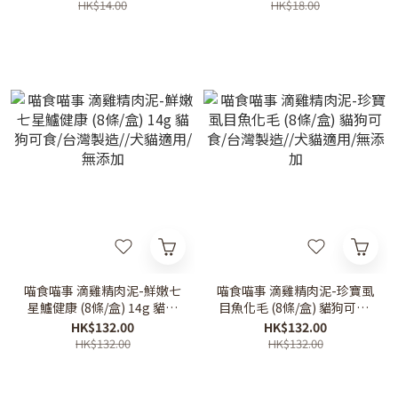
條）
條）
HK$14.00
HK$18.00
喵食喵事 滴雞精肉泥-鮮嫩七
喵食喵事 滴雞精肉泥-珍寶虱
星鱸健康 (8條/盒) 14g 貓狗
目魚化毛 (8條/盒) 貓狗可食/
可食/台灣製造//犬貓適用/無
台灣製造//犬貓適用/無添加
HK$132.00
HK$132.00
添加
HK$132.00
HK$132.00