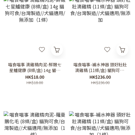
喵食喵事 滴雞精肉泥-鮮嫩七
喵食喵事-補水神器 頭好壯壯
星鱸健康 (8條/盒) 14g 貓狗
滴雞精 (11條/盒) 貓狗可食/
可食/台灣製造//犬貓適用/無
台灣製造//犬貓適用/無添加
HK$18.00
HK$236.00
添加（1條）
HK$18.00
HK$236.00