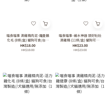
喵食喵事 滴雞精肉泥-羅曼鵝
喵食喵事-補水神器 頭好壯壯
化毛 (8條/盒) 貓狗可食/台灣
滴雞精 (11條/盒) 貓狗可食/
製造//犬貓適用/無添加（1
台灣製造//犬貓適用/無添加
HK$18.00
HK$23.00
條）
（1條）
HK$18.00
HK$23.00