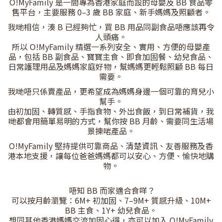
O!MyFamily 是一間專為香港家庭而設的母嬰及 BB 食品零
售平台，主要服務 0–3 歲 BB 家庭、新手媽媽及照顧者。
我哋相信，湊 B 已經夠忙，買 BB 用品同副食品唔應該再令
人頭痛。
所以 O!MyFamily 精選一系列安全、實用、方便的母嬰產
品，包括 BB 副食品、寶寶主食、即食加固餐、幼兒食品、
日常護理用品及媽媽家庭好物，幫媽媽更輕鬆照顧 BB 每日
需要。
我哋唔只係賣產品，更希望成為媽媽身邊一個可靠的育兒小
幫手。
由初加固、轉質感、手指食物、外出食飯，到日常補貨，我
哋都會用簡單易明的方式，幫你按 BB 月齡、需要同生活場
景揀啱產品。
O!MyFamily 堅持提供可靠商品、清楚資訊、友善服務及香
港本地支援，讓每位爸爸媽媽都可以安心、方便、愉快地購
物。
唔知 BB 而家適合食咩？
可以按月齡瀏覽：6M+ 初加固、7–9M+ 質感升級、10M+
BB 主食、1Y+ 幼兒食品。
想同其他香港媽媽交流加固心得，亦可以加入 O!MyFamily