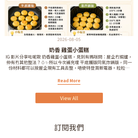
2026-08-05
奶香 雞蛋小蛋糕
IG 影片分享咗呢款 奶香雞蛋小蛋糕，見到有媽咪問：屋企冇焗爐，
仲有冇其他整法？🥚✨所以今次補充埋 平底鑊版同氣炸鍋版，同一
份材料都可以按屋企現有工具去整，唔使特登買新電器。粒粒細
細、口感鬆軟，帶淡淡奶香，適合 12M+、並已試過雞蛋、奶類同小
麥冇敏感嘅 BB。砂糖可以省略，味道會更清淡。無論用邊種方法，
Read More
都要確保中心完全熟透、唔可以濕黏；每次按 BB 咀嚼能力切成合適
大小，進食時要由大人陪同。前日已經收藏咗 IG 影片食譜嘅媽咪，
今次記得再收藏埋呢個補充版啦💛
View All
訂閱我們