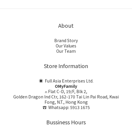
About
Brand Story
Our Values
Our Team
Store Information
☀ Full Asia Enterprises Ltd.
OMyFamily
⍝ Flat C-D, 19/F, Blk 2,
Golden Dragon Ind Ctr, 162-170 Tai Lin Pai Road, Kwai
Fong, N.T., Hong Kong
☎ Whatsapp: 5913 1675
Bussiness Hours