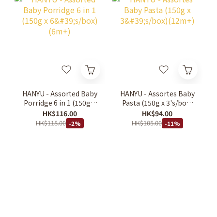
HANYU - Assorted Baby
HANYU - Assortes Baby
Porridge 6 in 1 (150g x
Pasta (150g x 3's/box)
6's/box)(6m+)
(12m+)
HK$116.00
HK$94.00
HK$118.00
HK$105.00
-2%
-11%