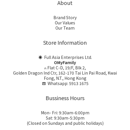
About
Brand Story
Our Values
Our Team
Store Information
☀ Full Asia Enterprises Ltd.
OMyFamily
⍝ Flat C-D, 19/F, Blk 2,
Golden Dragon Ind Ctr, 162-170 Tai Lin Pai Road, Kwai
Fong, N.T., Hong Kong
☎ Whatsapp: 5913 1675
Bussiness Hours
Mon- Fri: 9:30am-6:00pm
Sat: 9:30am-5:30pm
(Closed on Sundays and public holidays)