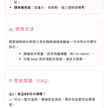
兒。
環保補充裝：
容量大、包裝輕，減少塑膠浪費🌏
🧺 使用方法
將柔順劑按比例倒入洗衣機柔順格或最後一次沖洗水中攪勻
即可。
建議每次用量：依衣物量調整（約 30–60ml）。
可與 B&B 洗衣液配合使用，潔淨又柔軟。
❓ 常見問題（FAQ）
Q1：新生BB可以用嗎？
👉 可以～配方溫和，通過安全測試，適合初生嬰兒及敏感
肌。