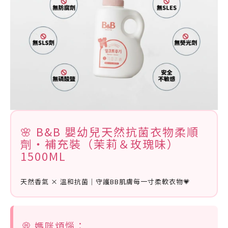
🌸 B&B 嬰幼兒天然抗菌衣物柔順
劑・補充裝（茉莉＆玫瑰味）
1500ML
天然香氣 × 溫和抗菌｜守護BB肌膚每一寸柔軟衣物💗
💭 媽咪煩惱：