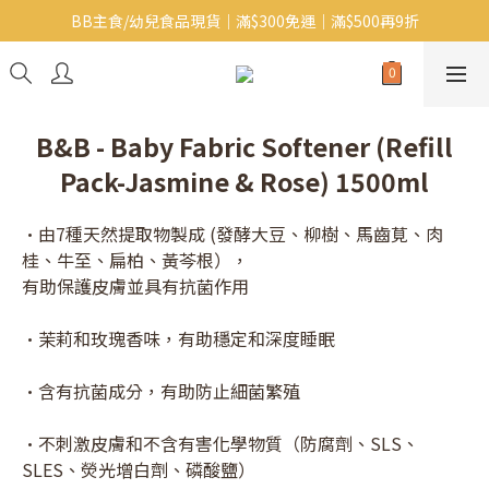
BB主食/幼兒食品現貨｜滿$300免運｜滿$500再9折
Baby J 意大利有機無麩質動物通粉 清貨平賣中!!
Baby J 有機蝴蝶麵熱賣中!
Baby J 意大利有機無麩質動物通粉 清貨平賣中!!
B&B - Baby Fabric Softener (Refill
Pack-Jasmine & Rose) 1500ml
•由7種天然提取物製成 (發酵大豆、柳樹、馬齒莧、肉
桂、牛至、扁柏、黃芩根），
有助保護皮膚並具有抗菌作用
•茉莉和玫瑰香味，有助穩定和深度睡眠
•含有抗菌成分，有助防止細菌繁殖
•不刺激皮膚和不含有害化學物質（防腐劑、SLS、
SLES、熒光增白劑、磷酸鹽）