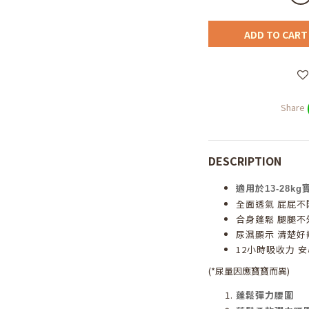
ADD TO CART
Share
DESCRIPTION
適用於13-28kg
全面透氣 屁屁不
合身蓬鬆 腿腿不
尿濕顯示 清楚好
12小時吸收力 
(*尿量因應寶寶而異)
蓬鬆彈力腰圍