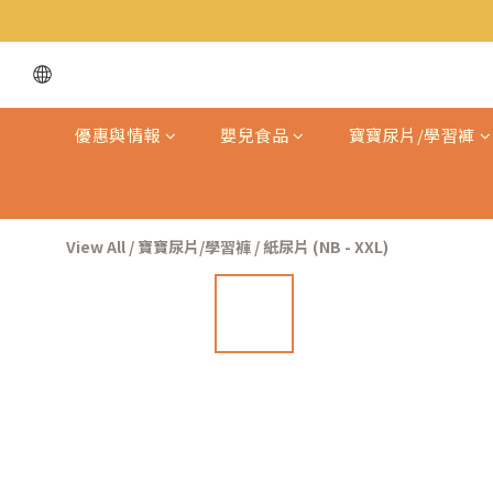
優惠與情報
嬰兒食品
寶寶尿片/學習褲
View All
/
寶寶尿片/學習褲
/
紙尿片 (NB - XXL)