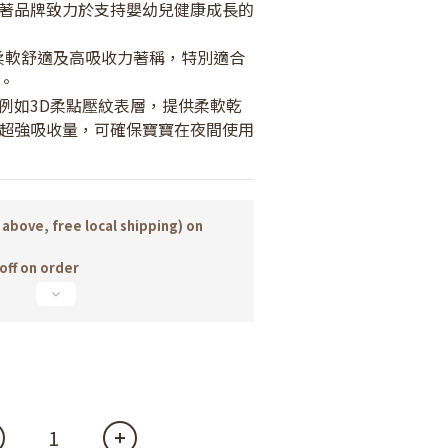
著品牌致力於支持嬰幼兒健康成長的
其柔軟舒適及高吸收力著稱，特別適合
。
例如3D柔點壓紋表層，提供柔軟乾
超強吸收量，可確保寶寶在夜間使用
 above, free local shipping) on
ff on order