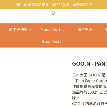
BB主食/幼兒食品現貨｜滿$300免運｜滿$500再9折
Baby J 有機蝴蝶麵番貨啦~!
大人氣!RICO濕紙巾補貨啦~
Baby J 有機蝴蝶麵番貨啦~!
餵哺與洗護
Mama Outlet
寵物專區
Blog Posts
GOO.N - PAN
日本大王 GOO.N
（Daio Paper C
注於提供高品質的吸
該品牌於2002年
睞。
GOO.N 的命名源自