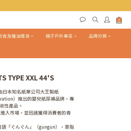
BUY NOW
飲食及糧油雜貨
親子戶外專區
品牌分類
TS TYPE XXL 44'S
 是由日本知名紙業公司大王製紙
orporation）推出的嬰兒紙尿褲品牌，專
收性產品。
正式進入市場，並迅速獲得消費者的青
日語「ぐんぐん」（gungun），意指