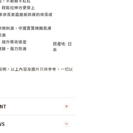
圍，不勒痕不紅紅
，輕鬆拉伸方便穿上
r奢侈保濕柔霜面紙同樣的保濕成
摩擦刺激，守護寶寶嬌嫩肌膚
防漏
，提升吸收速度
原產地: 日
腿腿，強力防漏
本
說明。以上內容及圖片只供參考，一切以
ENT
WS