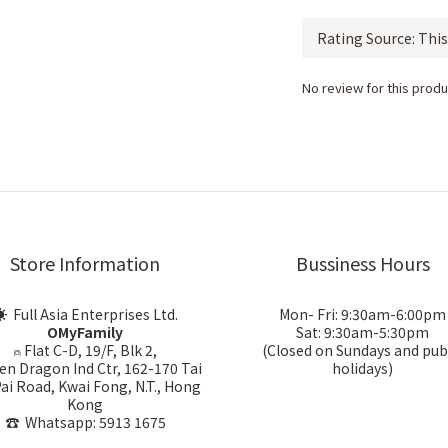
No review for this produ
Store Information
Bussiness Hours
 Full Asia Enterprises Ltd.
Mon- Fri: 9:30am-6:00pm
OMyFamily
Sat: 9:30am-5:30pm
⍝ Flat C-D, 19/F, Blk 2,
(Closed on Sundays and pub
en Dragon Ind Ctr, 162-170 Tai
holidays)
Pai Road, Kwai Fong, N.T., Hong
Kong
☎ Whatsapp: 5913 1675