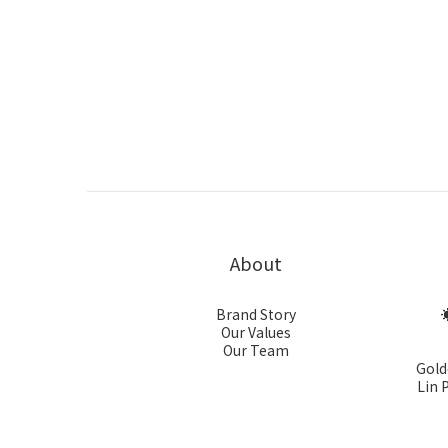
About
Brand Story
☀
Our Values
Our Team
Gold
Lin 