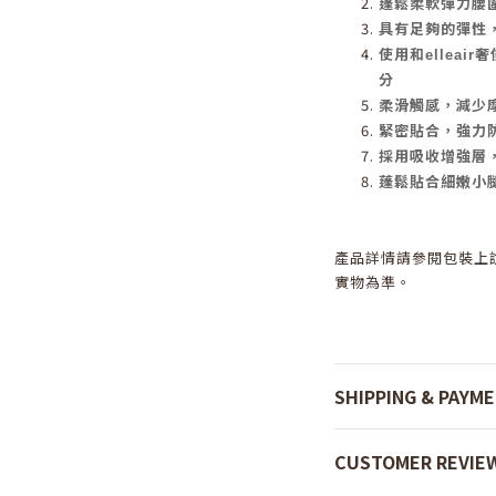
蓬鬆柔軟彈力腰
具有足夠的彈性
使用和elleai
分
柔滑觸感，減少
緊密貼合，強力
採用吸收增強層
蓬鬆貼合細嫩小
產品詳情請參閱包裝上
實物為準。
SHIPPING & PAYM
CUSTOMER REVIE