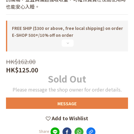
也能安心入睡。
FREE SHIP ($300 or above, free local shipping) on order
E-SHOP 500+/10% off on order
HK$162.00
HK$125.00
Sold Out
Please message the shop owner for order details.
MESSAGE
Add to Wishlist
Share