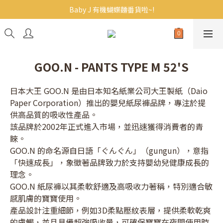
Baby J 有機蝴蝶麵番貨啦~!
Baby J 有機蝴蝶麵番貨啦~!
BB主食/幼兒食品現貨｜滿$300免運｜滿$500再9折
大人氣!RICO濕紙巾補貨啦~
GOO.N - PANTS TYPE M 52'S
Baby J 有機蝴蝶麵番貨啦~!
日本大王 GOO.N 是由日本知名紙業公司大王製紙（Daio 
Paper Corporation）推出的嬰兒紙尿褲品牌，專注於提
供高品質的吸收性產品。
該品牌於2002年正式進入市場，並迅速獲得消費者的青
睞。
GOO.N 的命名源自日語「ぐんぐん」（gungun），意指
「快速成長」，象徵著品牌致力於支持嬰幼兒健康成長的
理念。
GOO.N 紙尿褲以其柔軟舒適及高吸收力著稱，特別適合敏
感肌膚的寶寶使用。
產品設計注重細節，例如3D柔點壓紋表層，提供柔軟乾爽
的膚觸，並且具備超強吸收量，可確保寶寶在夜間使用時