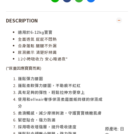
DESCRIPTION
適用於6-12kg寶寶
全面透氣 屁屁不悶熱
合身蓬鬆 腿腿不外漏
尿濕顯示 清楚好辨識
12小時吸收力 安心睡過夜*
(*尿量因應寶寶而異)
蓬鬆彈力腰圍
蓬鬆柔軟彈力腰圍，不勒痕不紅紅
具有足夠的彈性，輕鬆拉伸方便穿上
使用和elleair奢侈保濕柔霜面紙同樣的保濕成
分
柔滑觸感，減少摩擦刺激，守護寶寶嬌嫩肌膚
緊密貼合，強力防漏
採用吸收增強層，提升吸收速度
原產地: 日
蓬鬆貼合細嫩小腿腿，強力防漏