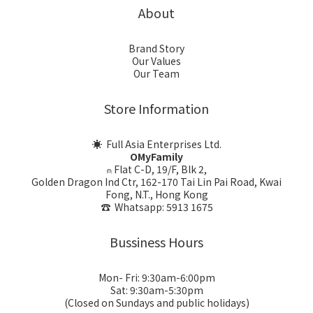
About
Brand Story
Our Values
Our Team
Store Information
☀ Full Asia Enterprises Ltd.
OMyFamily
⍝ Flat C-D, 19/F, Blk 2,
Golden Dragon Ind Ctr, 162-170 Tai Lin Pai Road, Kwai
Fong, N.T., Hong Kong
☎ Whatsapp: 5913 1675
Bussiness Hours
Mon- Fri: 9:30am-6:00pm
Sat: 9:30am-5:30pm
(Closed on Sundays and public holidays)