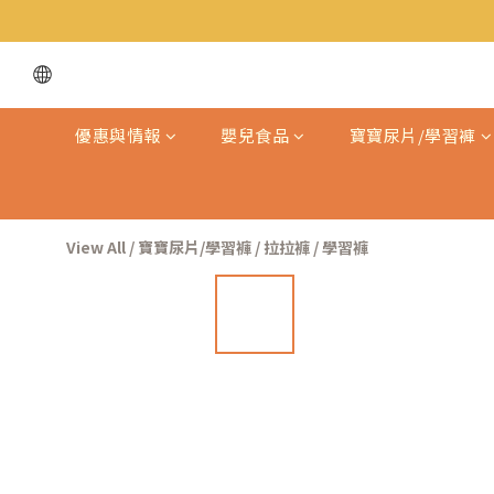
優惠與情報
嬰兒食品
寶寶尿片/學習褲
View All
/
寶寶尿片/學習褲
/
拉拉褲 / 學習褲