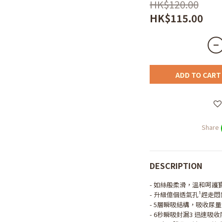
HK$120.00
HK$115.00
ADD TO CART
Share
DESCRIPTION
- 如絲般柔滑，溫和呵護
- 升級億個透氣孔¹趕走
- 5層瞬吸結構，吸收尿
- 6秒瞬吸封漏3 迅速