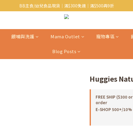
BB主食/幼兒食品現貨｜滿$300免運｜滿$500再9折
Baby J 意大利有機無麩質動物通粉 清貨平賣中!!
Baby J 有機蝴蝶麵熱賣中!
Baby J 意大利有機無麩質動物通粉 清貨平賣中!!
餵哺與洗護
Mama Outlet
寵物專區
Blog Posts
Huggies Nat
FREE SHIP ($300 or
order
E-SHOP 500+/10% o