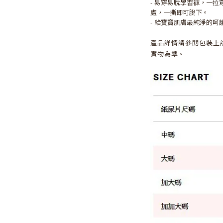
- 易穿易脫學習褲，一
處，一撕即可脫下。
- 給寶寶肌膚最純淨的呵
產品詳情請參閱包裝上
實物為準。