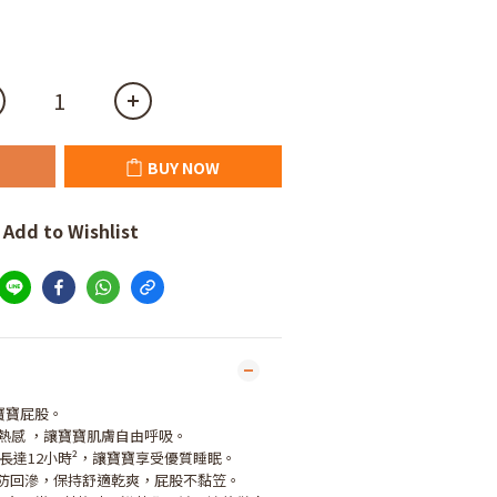
BUY NOW
Add to Wishlist
寶寶屁股。
悶熱感 ，讓寶寶肌膚自由呼吸。
量長達12小時²，讓寶寶享受優質睡眠。
吸收防回滲，保持舒適乾爽，屁股不黏笠。