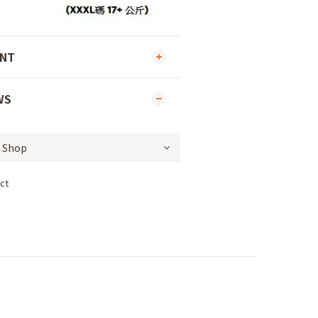
ENT
WS
ct