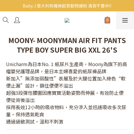
Baby J 意大利有機無麩質動物通粉 清貨平賣中!!
Baby J 意大利有機無麩質動物通粉 清貨平賣中!!
BB主食/幼兒食品現貨｜滿$300免運｜滿$500再9折
Baby J 有機蝴蝶麵熱賣中!
MOONY- MOONYMAN AIR FIT PANTS
Baby J 意大利有機無麩質動物通粉 清貨平賣中!!
TYPE BOY SUPER BIG XXL 26'S
Unicharm為日本No. 1 紙尿片生產商，Moony為旗下的高
檔嬰兒護理品牌，是日本主婦喜愛的紙尿褲品牌
新加入”無添加弱酸性”表層及於大腿位置加入綠色“軟
便止漏”設計，鎖住便便不溢出
超強3段彈性腰圍因應寶寶活動姿勢而伸展，有效防止便
便從背後溢出
採用長效12小時的吸收物料，充分滲入並迅速吸收多次尿
量，保持透氣乾爽
通過過敏測試，溫和不刺激