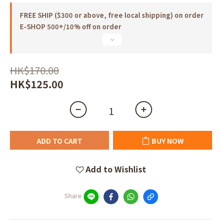
FREE SHIP ($300 or above, free local shipping) on order
E-SHOP 500+/10% off on order
HK$170.00
HK$125.00
ADD TO CART
BUY NOW
Add to Wishlist
Share