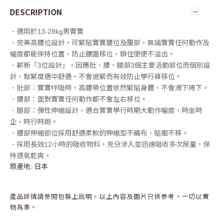
DESCRIPTION
．適用於13-28kg男寶寶
．完美高腰位設計，可緊貼寶寶腰位及腹部，無論寶寶任何動作及
幅度都能保持位置，防止腰圍移位，鎖住便便不溢出。
．嶄新「3位設計」，因應肚、腰、腿部3個主要活動部位而個別設
計，鬆緊度適中舒適，不會過緊而有效防止學行褲移位。
．肚部：寶寶呼吸時，高腰帶位置依然緊貼身體，不會滑下捲下。
．腰部：面對寶寶任何動作都不會左右移位。
．腿部：彈性伸縮設計，適合寶寶學行時期大動作幅度，時坐時
企，時行時跑。
．腰部伸縮部位採用舒適柔軟的伸縮型不織布，貼服不移。
．採用長效12小時的吸收物料，充分滲入並迅速吸收多次尿量，保
持透氣乾爽。
原產地: 日本
產品詳情請參閱包裝上說明。以上內容及圖片只供參考，一切以實
物為準。