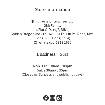
Store Information
☀ Full Asia Enterprises Ltd.
OMyFamily
⍝ Flat C-D, 19/F, Blk 2,
Golden Dragon Ind Ctr, 162-170 Tai Lin Pai Road, Kwai
Fong, N.T., Hong Kong
☎ Whatsapp: 5913 1675
Bussiness Hours
Mon- Fri: 9:30am-6:00pm
Sat: 9:30am-5:30pm
(Closed on Sundays and public holidays)