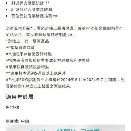
封漏彈力腰圍設計 **
訂製般貼合身型超防漏
百位受訪香港醫護推薦##
全新五大升級*，帶來超極上親膚保護。首款^^添加類胎脂精華^
的紙尿片，幫助隔離尿液稀便刺激##。
*對比上一代一級幫產品
^^指幫寶適首款
##指紙尿褲整體設計特點
^指內表層添加胎脂主要成分神經醯胺和膽甾醇
#指紙尿褲整體設計特點
**適用於本系列S碼或以上紙尿片
##根據P&G委託第三方機構於2024年６月至2024年７月期間，於
香港針對100位以上醫護之調查結果。
適用年齡層
6-11kg
原產地:
中國