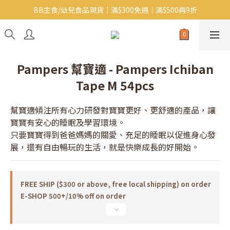
BB主食/幼兒食品現貨｜滿$300免運｜滿$500再9折
Baby J 意大利有機無麩質動物通粉 清貨平賣中!!
Baby J 有機蝴蝶麵熱賣中!
Baby J 意大利有機無麩質動物通粉 清貨平賣中!!
Pampers 幫寶適 - Pampers Ichiban
Tape M 54pcs
幫寶適傾注所有心力研發對寶寶更好、更舒適的產品，讓
寶寶有安心的睡眠及學習環境。
只要寶寶得到爸爸媽媽的關愛、充足的睡眠以促進身心發
展，還有自由暢玩的生活，就是快樂成長的好開始。
FREE SHIP ($300 or above, free local shipping) on order
E-SHOP 500+/10% off on order