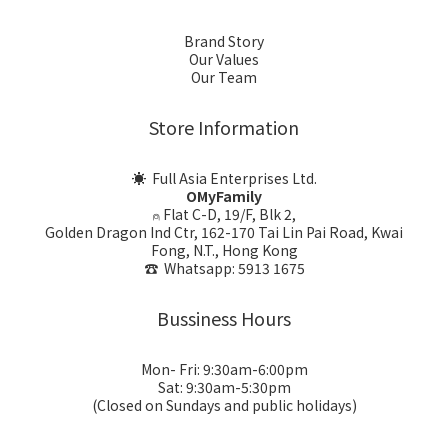
Brand Story
Our Values
Our Team
Store Information
☀ Full Asia Enterprises Ltd.
OMyFamily
⍝ Flat C-D, 19/F, Blk 2,
Golden Dragon Ind Ctr, 162-170 Tai Lin Pai Road, Kwai
Fong, N.T., Hong Kong
☎ Whatsapp: 5913 1675
Bussiness Hours
Mon- Fri: 9:30am-6:00pm
Sat: 9:30am-5:30pm
(Closed on Sundays and public holidays)