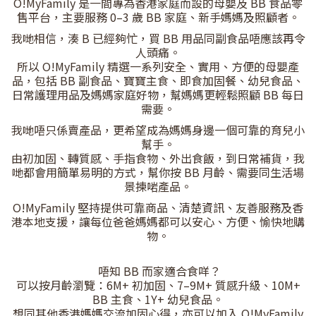
O!MyFamily 是一間專為香港家庭而設的母嬰及 BB 食品零
售平台，主要服務 0–3 歲 BB 家庭、新手媽媽及照顧者。
我哋相信，湊 B 已經夠忙，買 BB 用品同副食品唔應該再令
人頭痛。
所以 O!MyFamily 精選一系列安全、實用、方便的母嬰產
品，包括 BB 副食品、寶寶主食、即食加固餐、幼兒食品、
日常護理用品及媽媽家庭好物，幫媽媽更輕鬆照顧 BB 每日
需要。
我哋唔只係賣產品，更希望成為媽媽身邊一個可靠的育兒小
幫手。
由初加固、轉質感、手指食物、外出食飯，到日常補貨，我
哋都會用簡單易明的方式，幫你按 BB 月齡、需要同生活場
景揀啱產品。
O!MyFamily 堅持提供可靠商品、清楚資訊、友善服務及香
港本地支援，讓每位爸爸媽媽都可以安心、方便、愉快地購
物。
唔知 BB 而家適合食咩？
可以按月齡瀏覽：6M+ 初加固、7–9M+ 質感升級、10M+
BB 主食、1Y+ 幼兒食品。
想同其他香港媽媽交流加固心得，亦可以加入 O!MyFamily