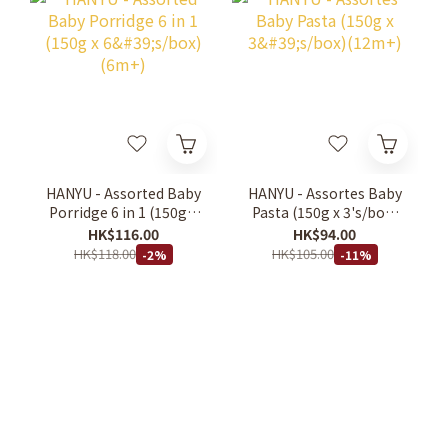
HANYU - Assorted Baby
HANYU - Assortes Baby
Porridge 6 in 1 (150g x
Pasta (150g x 3's/box)
6's/box)(6m+)
(12m+)
HK$116.00
HK$94.00
HK$118.00
HK$105.00
-2%
-11%