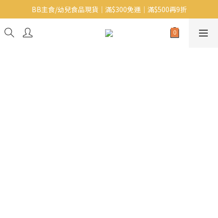
BB主食/幼兒食品現貨｜滿$300免運｜滿$500再9折
Baby J 有機蝴蝶麵番貨啦~!
大人氣!RICO濕紙巾補貨啦~
Baby J 有機蝴蝶麵番貨啦~!