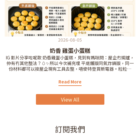
2026-08-05
奶香 雞蛋小蛋糕
IG 影片分享咗呢款 奶香雞蛋小蛋糕，見到有媽咪問：屋企冇焗爐，
仲有冇其他整法？🥚✨所以今次補充埋 平底鑊版同氣炸鍋版，同一
份材料都可以按屋企現有工具去整，唔使特登買新電器。粒粒細
細、口感鬆軟，帶淡淡奶香，適合 12M+、並已試過雞蛋、奶類同小
麥冇敏感嘅 BB。砂糖可以省略，味道會更清淡。無論用邊種方法，
Read More
都要確保中心完全熟透、唔可以濕黏；每次按 BB 咀嚼能力切成合適
大小，進食時要由大人陪同。前日已經收藏咗 IG 影片食譜嘅媽咪，
今次記得再收藏埋呢個補充版啦💛
View All
訂閱我們