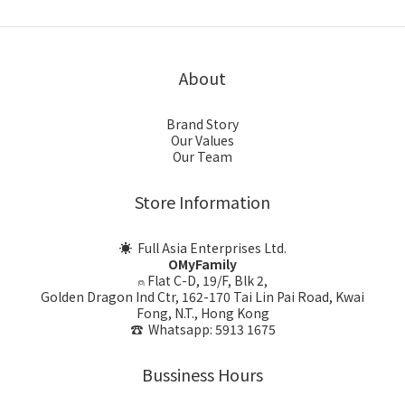
About
Brand Story
Our Values
Our Team
Store Information
☀ Full Asia Enterprises Ltd.
OMyFamily
⍝ Flat C-D, 19/F, Blk 2,
Golden Dragon Ind Ctr, 162-170 Tai Lin Pai Road, Kwai
Fong, N.T., Hong Kong
☎ Whatsapp: 5913 1675
Bussiness Hours